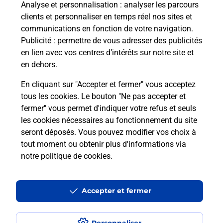
Analyse et personnalisation
: analyser les parcours
clients et personnaliser en temps réel nos sites et
communications en fonction de votre navigation.
Publicité
: permettre de vous adresser des publicités
En Savoir Plus sur Esbly
en lien avec vos centres d’intérêts sur notre site et
en dehors.
En cliquant sur "Accepter et fermer" vous acceptez
tous les cookies. Le bouton "Ne pas accepter et
Localiser
Liste
Seine-et-Marne
ESBLY
ESBLY
fermer" vous permet d'indiquer votre refus et seuls
Code de la Route
les cookies nécessaires au fonctionnement du site
seront déposés. Vous pouvez modifier vos choix à
tout moment ou obtenir plus d'informations via
notre politique de cookies
.
Plan du site
Accessibilité : partiellement conforme
Accepter et fermer
Conditions contractuelles