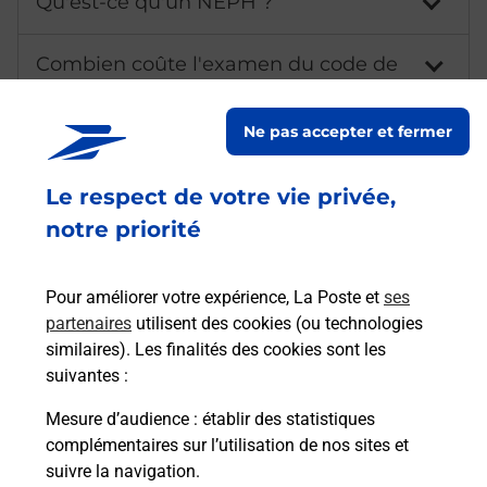
Qu'est-ce qu'un NEPH ?
Combien coûte l'examen du code de
la route ?
Ne pas accepter et fermer
Comment avoir les résultats du code
de la route ?
Le respect de votre vie privée,
notre priorité
Comment s'inscrire au code de la
route ?
Pour améliorer votre expérience, La Poste et
ses
Combien de temps dure l'examen du
partenaires
utilisent des cookies (ou technologies
code de la route ?
similaires). Les finalités des cookies sont les
suivantes :
Combien de fautes pour le code de la
Mesure d’audience
: établir des statistiques
route ?
complémentaires sur l’utilisation de nos sites et
suivre la navigation.