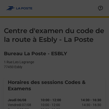
Le lien s'ouvre dans un nouvel onglet
Allez au contenu
Day of the Week
Get directions to La Poste - Centre d&#39;examen du code de la
Afficher ou masquer la réponse
Afficher ou masquer la réponse
Afficher ou masquer la réponse
Afficher ou masquer la réponse
Afficher ou masquer la réponse
Afficher ou masquer la réponse
Afficher ou masquer la réponse
Afficher ou masquer la réponse
Afficher ou masquer la réponse
Afficher ou masquer le contenu
Hours
Centre d'examen du code de
la route à Esbly - La Poste
Bureau La Poste - ESBLY
1 Rue Leo Lagrange
77450
Esbly
Horaires des sessions Codes &
Examens
Jeudi 06/08
10:00
-
12:00
14:30
-
16:30
Vendredi 07/08
10:00
-
12:00
14:30
-
16:30