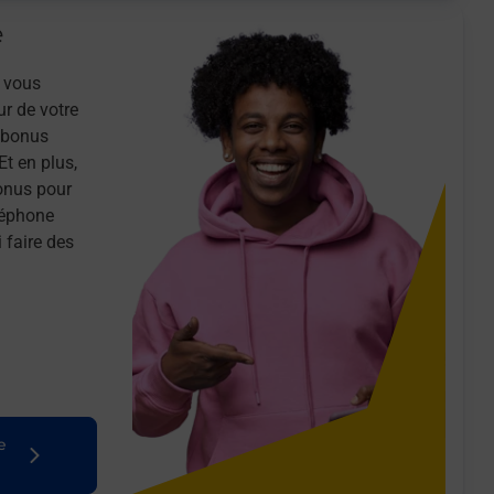
e
 vous
ur de votre
n bonus
Et en plus,
onus pour
léphone
 faire des
e