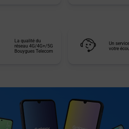
La qualité du
Un service
réseau 4G/4G+/5G
votre écou
Bouygues Telecom