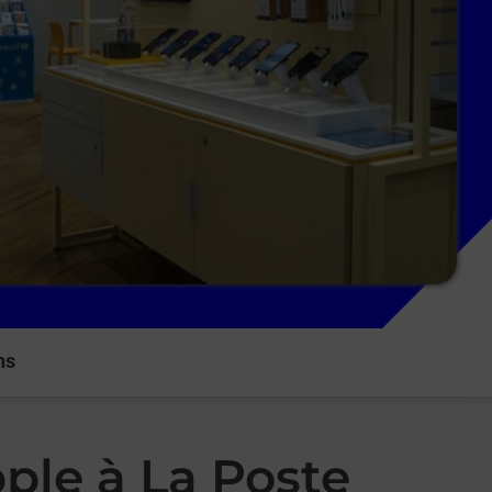
ns
ple à La Poste