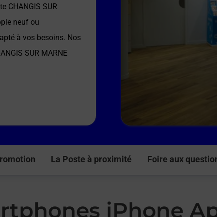
ste CHANGIS SUR
pple neuf ou
dapté à vos besoins. Nos
CHANGIS SUR MARNE
romotion
La Poste à proximité
Foire aux questio
rtphones iPhone Ap