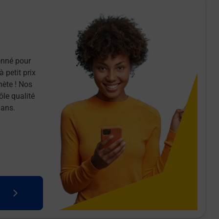
onné pour
 petit prix
nète ! Nos
ôle qualité
 ans.