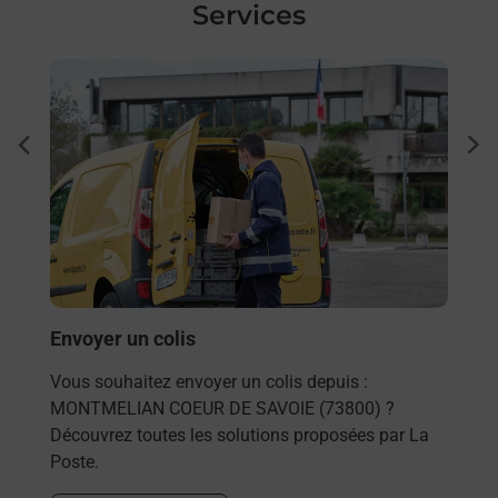
Services
En savoir plus
En sa
Ache
dent
sui
rieur
Vous
ez
de c
ste à
télé
Post
!
Envoyer un colis
En
Vous souhaitez envoyer un colis depuis :
MONTMELIAN COEUR DE SAVOIE (73800) ?
Découvrez toutes les solutions proposées par La
Poste.