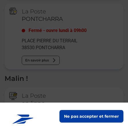
La Poste
PONTCHARRA
Fermé
-
ouvre lundi à
09h00
PLACE PIERRE DU TERRAIL
38530
PONTCHARRA
En savoir plus
Malin !
La Poste
en ligne
Ouvert 24h/24
Ne pas accepter et fermer
En savoir plus