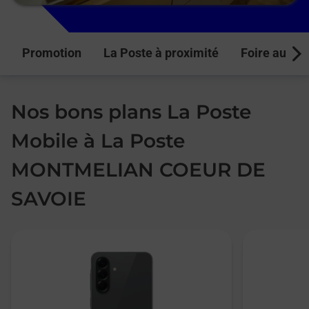
Promotion
La Poste à proximité
Foire aux q
Next
Nos bons plans La Poste
Mobile à La Poste
MONTMELIAN COEUR DE
SAVOIE