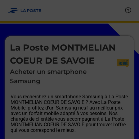
Le lien s'ouvre dans un nouvel onglet
Allez au contenu
Afficher ou masquer la réponse
Afficher ou masquer la réponse
Afficher ou masquer la réponse
Afficher ou masquer la réponse
Afficher ou masquer la réponse
Afficher ou masquer la réponse
Le lien s'ouvre dans un nouvel onglet
La Poste MONTMELIAN
COEUR DE SAVOIE
Acheter un smartphone
Samsung
Vous recherchez un smartphone Samsung à
La Poste
MONTMELIAN COEUR DE SAVOIE
? Avec La Poste
Mobile, profitez d’un Samsung neuf au meilleur prix
avec un forfait mobile adapté à vos besoins. Nos
chargés de clientèle vous accompagnent à
La Poste
MONTMELIAN COEUR DE SAVOIE
pour trouver l’offre
qui vous correspond le mieux.