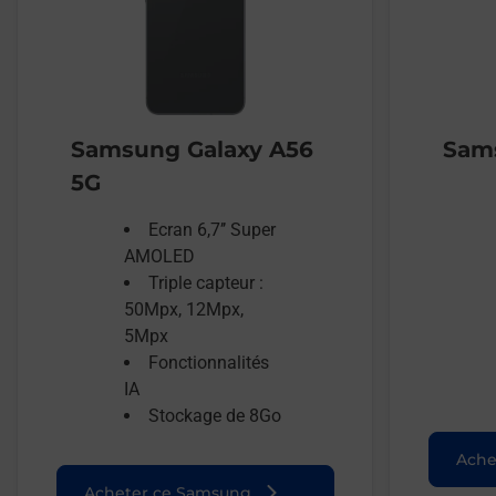
Samsung Galaxy A56
Sams
5G
Ecran 6,7’’ Super
AMOLED
Triple capteur :
50Mpx, 12Mpx,
5Mpx
Fonctionnalités
IA
Stockage de 8Go
Ache
Acheter ce Samsung