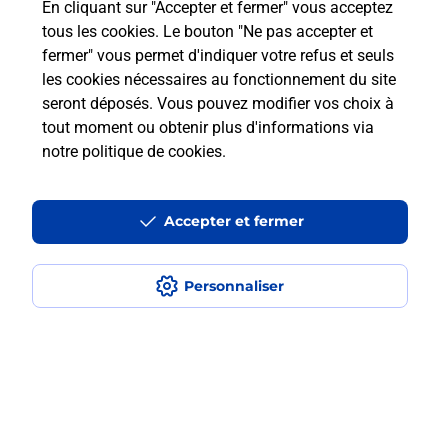
En cliquant sur "Accepter et fermer" vous acceptez
tous les cookies. Le bouton "Ne pas accepter et
Est-ce que je peux utiliser mon forfait
à l’étranger avec La Poste Mobile ?
fermer" vous permet d'indiquer votre refus et seuls
les cookies nécessaires au fonctionnement du site
seront déposés. Vous pouvez modifier vos choix à
Est-ce que je peux payer mon
tout moment ou obtenir plus d'informations via
smartphone Samsung en plusieurs
notre politique de cookies
.
fois avec La Poste Mobile ?
Est-ce que je peux assurer mon
Accepter et fermer
smartphone Samsung ?
Personnaliser
Localiser
Liste
Savoie
MONTMELIAN
MONTMELIAN COEUR DE SAVOIE
Acheter un smartphone Samsung