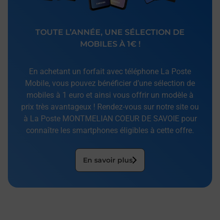
TOUTE L’ANNÉE, UNE SÉLECTION DE
MOBILES À 1€ !
En achetant un forfait avec téléphone La Poste
Mobile, vous pouvez bénéficier d’une sélection de
mobiles à 1 euro et ainsi vous offrir un modèle à
prix très avantageux ! Rendez-vous sur notre site ou
à La Poste MONTMELIAN COEUR DE SAVOIE pour
connaître les smartphones éligibles à cette offre.
En savoir plus