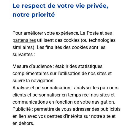
Le respect de votre vie privée,
notre priorité
Recherchez un autre point de contact
Pour améliorer votre expérience, La Poste et
ses
partenaires
utilisent des cookies (ou technologies
similaires). Les finalités des cookies sont les
Questions fréquemment posées
suivantes :
Mesure d’audience
: établir des statistiques
complémentaires sur l’utilisation de nos sites et
Quel réseau utilise La Poste Mobile ?
suivre la navigation.
Analyse et personnalisation
: analyser les parcours
clients et personnaliser en temps réel nos sites et
Est-ce que je peux garder mon
communications en fonction de votre navigation.
numéro de mobile gratuitement ?
Publicité
: permettre de vous adresser des publicités
en lien avec vos centres d’intérêts sur notre site et
Est-ce que je peux bénéficier de la 5G
en dehors.
avec La Poste Mobile ?