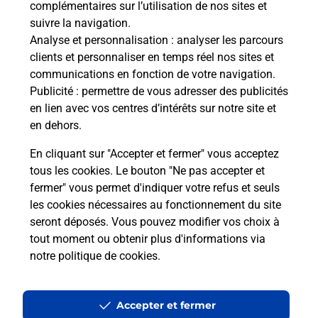
complémentaires sur l’utilisation de nos sites et
Foire aux questions
suivre la navigation.
Analyse et personnalisation
: analyser les parcours
clients et personnaliser en temps réel nos sites et
communications en fonction de votre navigation.
Quel âge minimum faut-il pour
Publicité
: permettre de vous adresser des publicités
passer le permis bateau ?
en lien avec vos centres d’intérêts sur notre site et
en dehors.
Combien coûte le code bateau ?
En cliquant sur "Accepter et fermer" vous acceptez
tous les cookies. Le bouton "Ne pas accepter et
Combien de temps est valable le
fermer" vous permet d'indiquer votre refus et seuls
code bateau ?
les cookies nécessaires au fonctionnement du site
seront déposés. Vous pouvez modifier vos choix à
Peut-on passer le permis bateau
tout moment ou obtenir plus d'informations via
avec le CPF ?
notre politique de cookies
.
Accepter et fermer
Localiser
Liste
Savoie
LE PONT DE BEAUVOISIN