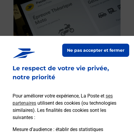
Ne pas accepter et fermer
Code de la route auto ou moto
Le respect de votre vie privée,
Vous cherchez à passer votre code de la route auto
notre priorité
ou moto au Centre La Poste - PONT DE
BEAUVOISIN (73330) ? Découvrez l'offre proposée
Pour améliorer votre expérience, La Poste et
ses
par La Poste.
partenaires
utilisent des cookies (ou technologies
similaires). Les finalités des cookies sont les
En savoir plus
Je réserve
suivantes :
Mesure d’audience
: établir des statistiques