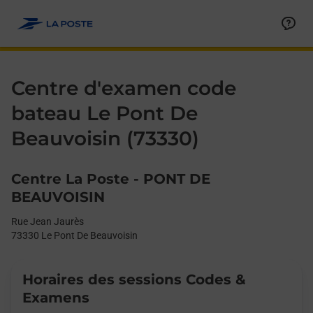
Le lien s'ouvre dans un nouvel onglet
Allez au contenu
Day of the Week
Get directions to Centre d&#39;examen code bateau at Rue Jea
Afficher ou masquer la réponse
Afficher ou masquer la réponse
Afficher ou masquer la réponse
Afficher ou masquer la réponse
Hours
Centre d'examen code
bateau Le Pont De
Beauvoisin (73330)
Centre La Poste - PONT DE
BEAUVOISIN
Rue Jean Jaurès
73330
Le Pont De Beauvoisin
Horaires des sessions Codes &
Examens