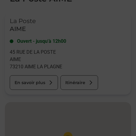
Le lien s'ouvre dans un nouvel onglet
La Poste
AIME
Ouvert
-
jusqu'à
12h00
45 RUE DE LA POSTE
AIME
73210
AIME LA PLAGNE
En savoir plus
Itinéraire
Pin de la carte