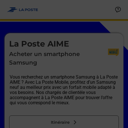
Le lien s'ouvre dans un nouvel onglet
Allez au contenu
Afficher ou masquer la réponse
Afficher ou masquer la réponse
Afficher ou masquer la réponse
Afficher ou masquer la réponse
Afficher ou masquer la réponse
Afficher ou masquer la réponse
Le lien s'ouvre dans un nouvel onglet
La Poste AIME
Acheter un smartphone
Samsung
Vous recherchez un smartphone Samsung à
La Poste
AIME
? Avec La Poste Mobile, profitez d’un Samsung
neuf au meilleur prix avec un forfait mobile adapté à
vos besoins. Nos chargés de clientèle vous
accompagnent à
La Poste AIME
pour trouver l’offre
qui vous correspond le mieux.
Itinéraire