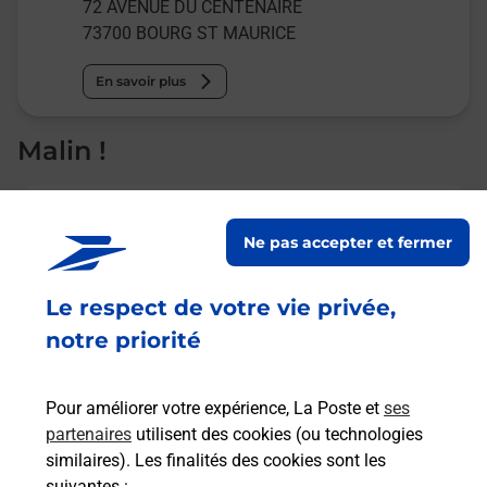
72 AVENUE DU CENTENAIRE
73700
BOURG ST MAURICE
En savoir plus
Malin !
La Poste
en ligne
Ne pas accepter et fermer
Ouvert 24h/24
Le respect de votre vie privée,
notre priorité
En savoir plus
Pour améliorer votre expérience, La Poste et
ses
Recherchez un autre point de contact
partenaires
utilisent des cookies (ou technologies
similaires). Les finalités des cookies sont les
suivantes :