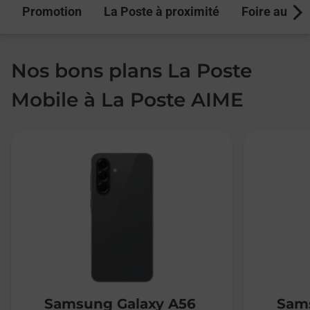
Promotion
La Poste à proximité
Foire aux q
Next
Nos bons plans La Poste
Mobile à La Poste AIME
Samsung Galaxy A56
Sams