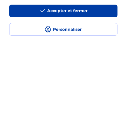
fois avec La Poste Mobile ?
Accepter et fermer
Est-ce que je peux assurer mon
smartphone Samsung ?
Personnaliser
Localiser
Liste
Savoie
AIME LA PLAGNE
AIME
Acheter un smartphone Samsung
Plan du site
Accessibilité : partiellement conforme
Conditions contractuelles