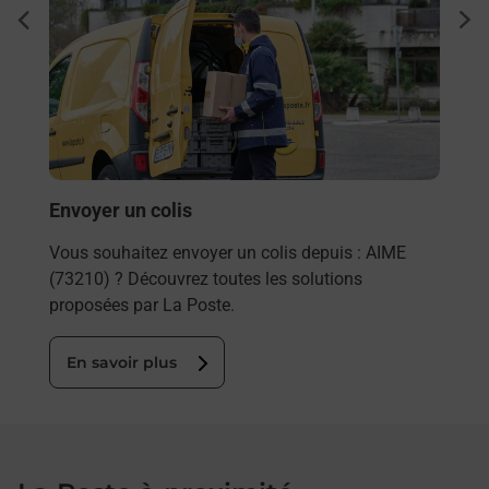
Ache
dent
sui
rieur
Vous
ez
de c
ste à
télé
Post
En
Envoyer un colis
Vous souhaitez envoyer un colis depuis : AIME
(73210) ? Découvrez toutes les solutions
proposées par La Poste.
En savoir plus