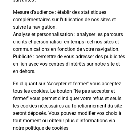
Mesure d’audience
: établir des statistiques
Questions fréquemment posées
complémentaires sur l’utilisation de nos sites et
suivre la navigation.
Analyse et personnalisation
: analyser les parcours
Quel réseau utilise La Poste Mobile ?
clients et personnaliser en temps réel nos sites et
communications en fonction de votre navigation.
Publicité
: permettre de vous adresser des publicités
Est-ce que je peux garder mon
en lien avec vos centres d’intérêts sur notre site et
numéro de mobile gratuitement ?
en dehors.
Est-ce que je peux bénéficier de la 5G
En cliquant sur "Accepter et fermer" vous acceptez
avec La Poste Mobile ?
tous les cookies. Le bouton "Ne pas accepter et
fermer" vous permet d'indiquer votre refus et seuls
les cookies nécessaires au fonctionnement du site
Est-ce que je peux utiliser mon forfait
à l’étranger avec La Poste Mobile ?
seront déposés. Vous pouvez modifier vos choix à
tout moment ou obtenir plus d'informations via
notre politique de cookies
.
Est-ce que je peux payer mon
smartphone Samsung en plusieurs