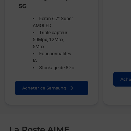
5G
Ecran 6,7’’ Super
AMOLED
Triple capteur :
50Mpx, 12Mpx,
5Mpx
Fonctionnalités
IA
Stockage de 8Go
Ache
Acheter ce Samsung
La Poste AIME