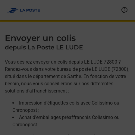
Allez au contenu
Afficher ou masquer la réponse
Afficher ou masquer la réponse
Afficher ou masquer la réponse
Envoyer un colis
depuis La Poste LE LUDE
Vous désirez envoyer un colis depuis LE LUDE 72800 ?
Rendez-vous dans votre bureau de poste LE LUDE (72800),
situé dans le département de Sarthe. En fonction de votre
besoin, nous vous conseillerons sur nos différentes
solutions d'affranchissement :
Impression d'étiquettes colis avec Colissimo ou
Chronopost ;
Achat d'emballages préaffranchis Colissimo ou
Chronopost