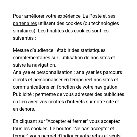
rieur
de c
ez
télé
Pour améliorer votre expérience, La Poste et
ses
ste à
de P
partenaires
utilisent des cookies (ou technologies
similaires). Les finalités des cookies sont les
En
suivantes :
Acheter un iPhone neuf ou reconditionné
Mesure d’audience
: établir des statistiques
complémentaires sur l’utilisation de nos sites et
Vous recherchez un smartphone pas cher proche
suivre la navigation.
de chez vous ? Découvrez notre offre de
Analyse et personnalisation
: analyser les parcours
téléphones iPhone Apple dans vos bureaux de
clients et personnaliser en temps réel nos sites et
Poste à LE LUDE (72800) !
communications en fonction de votre navigation.
Publicité
: permettre de vous adresser des publicités
En savoir plus
en lien avec vos centres d’intérêts sur notre site et
en dehors.
En cliquant sur "Accepter et fermer" vous acceptez
tous les cookies. Le bouton "Ne pas accepter et
Questions fréquemment posées
fermer" vous permet d'indiquer votre refus et seuls