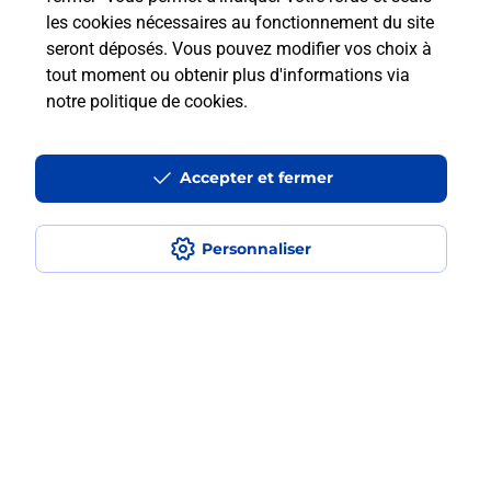
les cookies nécessaires au fonctionnement du site
seront déposés. Vous pouvez modifier vos choix à
Comment retourner un colis acheté
tout moment ou obtenir plus d'informations via
en ligne depuis votre boîte aux lettres
notre politique de cookies
.
?
Accepter et fermer
Comment envoyer un colis ou faire un
retour chez un e-commerçant sans se
déplacer ?
Personnaliser
Envoyer un petit colis au meilleur
prix ?
Localiser
Liste
Sarthe
LE LUDE
LE LUDE
Envoi de colis