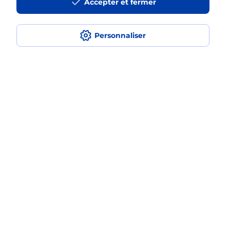
Accepter et fermer
Est-ce que je peux payer mon
smartphone Samsung en plusieurs
Personnaliser
fois avec La Poste Mobile ?
Est-ce que je peux assurer mon
smartphone Samsung ?
Localiser
Liste
Sarthe
LA FERTE BERNARD
LA FERTE BERNARD
Acheter un smartphone Samsung
Plan du site
Accessibilité : partiellement conforme