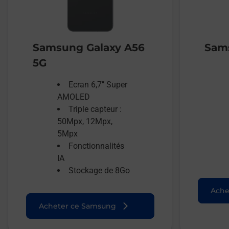
Samsung Galaxy A56
Sams
5G
Ecran 6,7’’ Super
AMOLED
Triple capteur :
50Mpx, 12Mpx,
5Mpx
Fonctionnalités
IA
Stockage de 8Go
Ache
Acheter ce Samsung