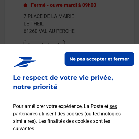
Fermé
-
ouvre mardi à
09h00
7 PLACE DE LA MAIRIE
LE THEIL
61260
VAL AU PERCHE
En savoir plus
Ne pas accepter et fermer
Malin !
Le respect de votre vie privée,
La Poste
notre priorité
en ligne
Ouvert 24h/24
Pour améliorer votre expérience, La Poste et
ses
partenaires
utilisent des cookies (ou technologies
En savoir plus
similaires). Les finalités des cookies sont les
suivantes :