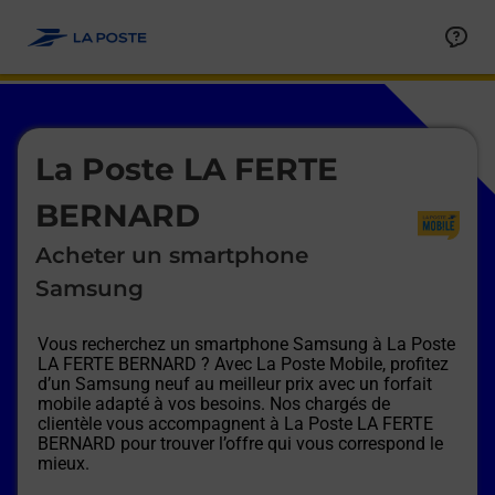
Le lien s'ouvre dans un nouvel onglet
Allez au contenu
Afficher ou masquer la réponse
Afficher ou masquer la réponse
Afficher ou masquer la réponse
Afficher ou masquer la réponse
Afficher ou masquer la réponse
Afficher ou masquer la réponse
Le lien s'ouvre dans un nouvel onglet
La Poste LA FERTE
BERNARD
Acheter un smartphone
Samsung
Vous recherchez un smartphone Samsung à
La Poste
LA FERTE BERNARD
? Avec La Poste Mobile, profitez
d’un Samsung neuf au meilleur prix avec un forfait
mobile adapté à vos besoins. Nos chargés de
clientèle vous accompagnent à
La Poste LA FERTE
BERNARD
pour trouver l’offre qui vous correspond le
mieux.