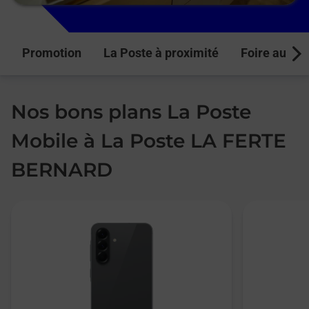
Promotion
La Poste à proximité
Foire aux q
Next
Nos bons plans La Poste
Mobile à La Poste LA FERTE
BERNARD