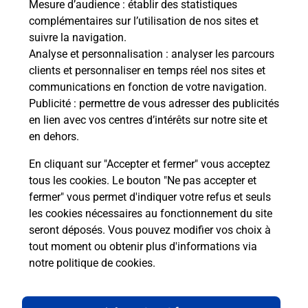
Mesure d’audience
: établir des statistiques
Recherchez un autre point de contact
complémentaires sur l’utilisation de nos sites et
suivre la navigation.
Analyse et personnalisation
: analyser les parcours
clients et personnaliser en temps réel nos sites et
Questions fréquemment posées
communications en fonction de votre navigation.
Publicité
: permettre de vous adresser des publicités
en lien avec vos centres d’intérêts sur notre site et
en dehors.
Quel réseau utilise La Poste Mobile ?
En cliquant sur "Accepter et fermer" vous acceptez
Est-ce que je peux garder mon
tous les cookies. Le bouton "Ne pas accepter et
numéro de mobile gratuitement ?
fermer" vous permet d'indiquer votre refus et seuls
les cookies nécessaires au fonctionnement du site
seront déposés. Vous pouvez modifier vos choix à
Est-ce que je peux bénéficier de la 5G
avec La Poste Mobile ?
tout moment ou obtenir plus d'informations via
notre politique de cookies
.
Est-ce que je peux utiliser mon forfait
à l’étranger avec La Poste Mobile ?