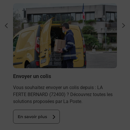
En savoir plus
En sa
Ache
dent
sui
FERTE
te
Vous
de c
télé
Post
En
Envoyer un colis
Vous souhaitez envoyer un colis depuis : LA
FERTE BERNARD (72400) ? Découvrez toutes les
solutions proposées par La Poste.
En savoir plus