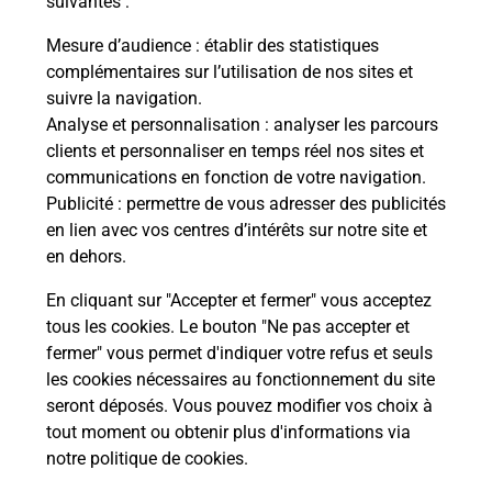
suivantes :
Combien de fautes pour le code de la
Mesure d’audience
: établir des statistiques
route ?
complémentaires sur l’utilisation de nos sites et
suivre la navigation.
Comment avoir les résultats du code
Analyse et personnalisation
: analyser les parcours
de la route ?
clients et personnaliser en temps réel nos sites et
communications en fonction de votre navigation.
Combien de temps dure l'examen du
Publicité
: permettre de vous adresser des publicités
code de la route ?
en lien avec vos centres d’intérêts sur notre site et
en dehors.
En cliquant sur "Accepter et fermer" vous acceptez
tous les cookies. Le bouton "Ne pas accepter et
fermer" vous permet d'indiquer votre refus et seuls
les cookies nécessaires au fonctionnement du site
En Savoir Plus sur Saint Marcel
seront déposés. Vous pouvez modifier vos choix à
tout moment ou obtenir plus d'informations via
notre politique de cookies
.