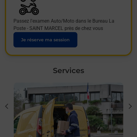
Passez l'examen Auto/Moto dans le Bureau La
Poste - SAINT MARCEL près de chez vous
Je réserve ma session
Services
En savoir plus
En sa
à
Sous
dent
sui
posée
Besoi
et/ou
les 