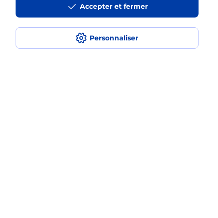
Accepter et fermer
La téléassistance classique avec
médaillon d’alarme qu’est ce que
c’est ?
Personnaliser
Comment fonctionne la
téléassistance classique ?
Comment est installée la
téléassistance classique ?
Localiser
Liste
Saône-et-Loire
JONCY
JONCY
Teleassistance
Plan du site