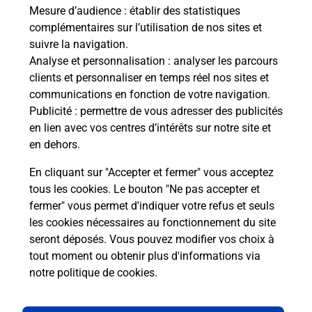
télé
Mesure d’audience
: établir des statistiques
de P
complémentaires sur l’utilisation de nos sites et
suivre la navigation.
En
Analyse et personnalisation
: analyser les parcours
clients et personnaliser en temps réel nos sites et
Acheter un iPhone neuf ou reconditionné
communications en fonction de votre navigation.
Publicité
: permettre de vous adresser des publicités
Vous recherchez un smartphone pas cher proche
en lien avec vos centres d’intérêts sur notre site et
de chez vous ? Découvrez notre offre de
en dehors.
téléphones iPhone Apple dans vos bureaux de
Poste à JONCY (71460) !
En cliquant sur "Accepter et fermer" vous acceptez
tous les cookies. Le bouton "Ne pas accepter et
En savoir plus
fermer" vous permet d'indiquer votre refus et seuls
les cookies nécessaires au fonctionnement du site
seront déposés. Vous pouvez modifier vos choix à
tout moment ou obtenir plus d'informations via
Questions fréquemment posées
notre politique de cookies
.