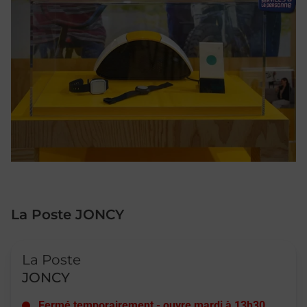
La Poste JONCY
Le lien s'ouvre dans un nouvel onglet
La Poste
JONCY
Fermé temporairement
-
ouvre mardi à
13h30