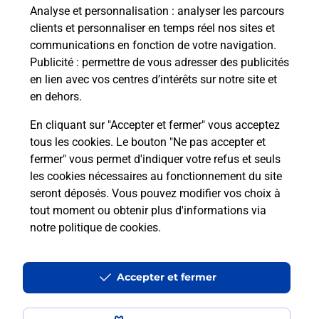
Recherchez un autre point de contact
Analyse et personnalisation
: analyser les parcours
clients et personnaliser en temps réel nos sites et
communications en fonction de votre navigation.
Publicité
: permettre de vous adresser des publicités
en lien avec vos centres d’intérêts sur notre site et
Questions fréquemment posées
en dehors.
En cliquant sur "Accepter et fermer" vous acceptez
Quel réseau utilise La Poste Mobile ?
tous les cookies. Le bouton "Ne pas accepter et
fermer" vous permet d'indiquer votre refus et seuls
les cookies nécessaires au fonctionnement du site
Est-ce que je peux garder mon
seront déposés. Vous pouvez modifier vos choix à
numéro de mobile gratuitement ?
tout moment ou obtenir plus d'informations via
notre politique de cookies
.
Est-ce que je peux bénéficier de la 5G
avec La Poste Mobile ?
Accepter et fermer
Est-ce que je peux utiliser mon forfait
à l’étranger avec La Poste Mobile ?