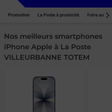
Promotion
La Poste à proximité
Foire aux q
Next
Nos meilleurs smartphones
iPhone Apple à La Poste
VILLEURBANNE TOTEM