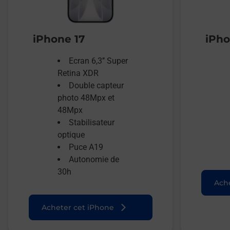
iPhone 17
iPho
Ecran 6,3’’ Super
Retina XDR
Double capteur
photo 48Mpx et
48Mpx
Stabilisateur
optique
Puce A19
Autonomie de
30h
Ache
Acheter cet iPhone