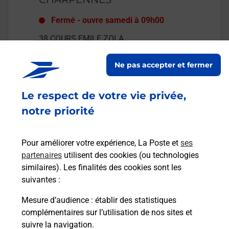
Fermé
-
ouvre samedi à
09h00
38 COURS EMILE ZOLA
69100
VILLEURBANNE
Ne pas accepter et fermer
En savoir plus
Le respect de votre vie privée,
Malin !
notre priorité
La Poste
Pour améliorer votre expérience, La Poste et
ses
en ligne
partenaires
utilisent des cookies (ou technologies
similaires). Les finalités des cookies sont les
Ouvert 24h/24
suivantes :
En savoir plus
Mesure d’audience
: établir des statistiques
complémentaires sur l’utilisation de nos sites et
suivre la navigation.