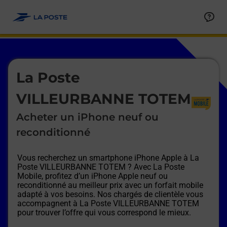
Le lien s'ouvre dans un nouvel onglet
Allez au contenu
Afficher ou masquer la réponse
Afficher ou masquer la réponse
Afficher ou masquer la réponse
Afficher ou masquer la réponse
Afficher ou masquer la réponse
Afficher ou masquer la réponse
Le lien s'ouvre dans un nouvel onglet
La Poste
VILLEURBANNE TOTEM
Acheter un iPhone neuf ou
reconditionné
Vous recherchez un smartphone iPhone Apple à
La
Poste VILLEURBANNE TOTEM
? Avec La Poste
Mobile, profitez d’un iPhone Apple neuf ou
reconditionné au meilleur prix avec un forfait mobile
adapté à vos besoins. Nos chargés de clientèle vous
accompagnent à
La Poste VILLEURBANNE TOTEM
pour trouver l’offre qui vous correspond le mieux.