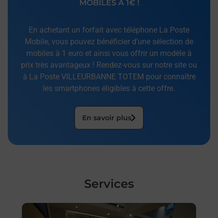
MOBILES À 1€ !
En achetant un forfait avec téléphone La Poste
Mobile, vous pouvez bénéficier d’une sélection de
mobiles à 1 euro et ainsi vous offrir un modèle à
prix très avantageux ! Rendez-vous sur notre site ou
à La Poste VILLEURBANNE TOTEM pour connaître
les smartphones éligibles à cette offre.
En savoir plus
Services
En savoir plus