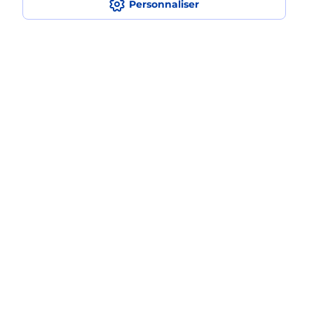
Personnaliser
Est-ce que je peux payer mon iPhone
en plusieurs fois avec La Poste Mobile
?
Est-ce que je peux assurer mon
iPhone ?
Plan du site
Accessibilité : partiellement conforme
Conditions contractuelles