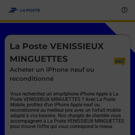
Le lien s'ouvre dans un nouvel onglet
Allez au contenu
Afficher ou masquer la réponse
Afficher ou masquer la réponse
Afficher ou masquer la réponse
Afficher ou masquer la réponse
Afficher ou masquer la réponse
Afficher ou masquer la réponse
Le lien s'ouvre dans un nouvel onglet
La Poste VENISSIEUX
MINGUETTES
Acheter un iPhone neuf ou
reconditionné
Vous recherchez un smartphone iPhone Apple à
La
Poste VENISSIEUX MINGUETTES
? Avec La Poste
Mobile, profitez d’un iPhone Apple neuf ou
reconditionné au meilleur prix avec un forfait mobile
adapté à vos besoins. Nos chargés de clientèle vous
accompagnent à
La Poste VENISSIEUX MINGUETTES
pour trouver l’offre qui vous correspond le mieux.