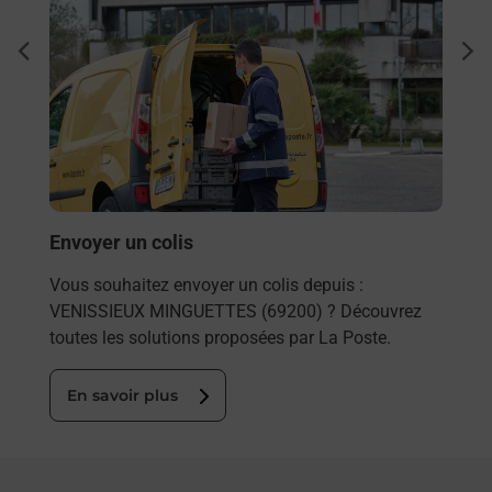
Ach
dent
sui
Vous
ez
de c
télé
de P
En
Envoyer un colis
Vous souhaitez envoyer un colis depuis :
VENISSIEUX MINGUETTES (69200) ? Découvrez
toutes les solutions proposées par La Poste.
En savoir plus