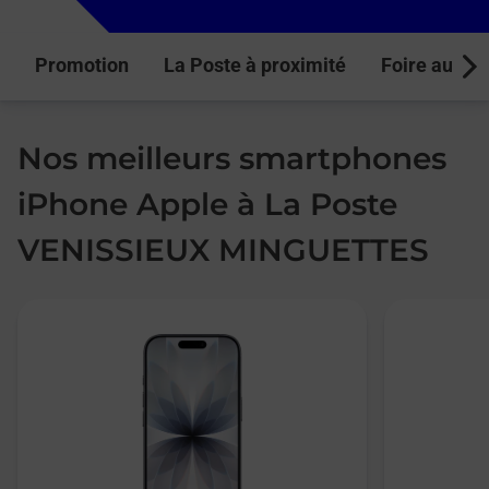
Promotion
La Poste à proximité
Foire aux q
Next
Nos meilleurs smartphones
iPhone Apple à La Poste
VENISSIEUX MINGUETTES