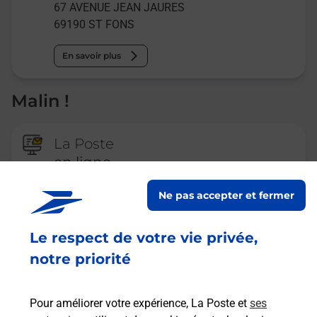
67 AVENUE JEAN JAURES
69190
ST FONS
En savoir plus
Malin !
La Poste
en ligne
Ouvert 24h/24
Ne pas accepter et fermer
En savoir plus
Le respect de votre vie privée,
notre priorité
Recherchez un autre point de contact
Pour améliorer votre expérience, La Poste et
ses