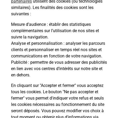
partenaires
utilisent des cookies (ou technologies
similaires). Les finalités des cookies sont les
Questions fréquemment posées
suivantes :
Mesure d’audience
: établir des statistiques
complémentaires sur l’utilisation de nos sites et
Quel réseau utilise La Poste Mobile ?
suivre la navigation.
Analyse et personnalisation
: analyser les parcours
clients et personnaliser en temps réel nos sites et
Est-ce que je peux garder mon
communications en fonction de votre navigation.
numéro de mobile gratuitement ?
Publicité
: permettre de vous adresser des publicités
en lien avec vos centres d’intérêts sur notre site et
Est-ce que je peux bénéficier de la 5G
en dehors.
avec La Poste Mobile ?
En cliquant sur "Accepter et fermer" vous acceptez
tous les cookies. Le bouton "Ne pas accepter et
Est-ce que je peux utiliser mon forfait
à l’étranger avec La Poste Mobile ?
fermer" vous permet d'indiquer votre refus et seuls
les cookies nécessaires au fonctionnement du site
seront déposés. Vous pouvez modifier vos choix à
Est-ce que je peux payer mon iPhone
tout moment ou obtenir plus d'informations via