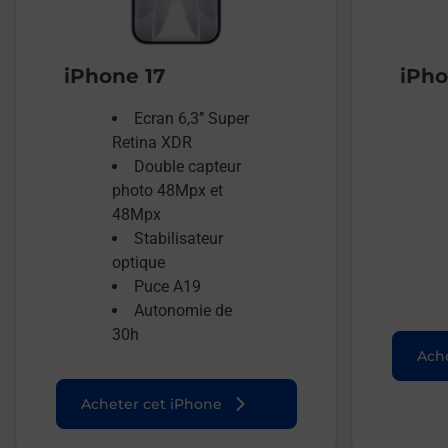
iPhone 17
iPho
Ecran 6,3’’ Super
Retina XDR
Double capteur
photo 48Mpx et
48Mpx
Stabilisateur
optique
Puce A19
Autonomie de
30h
Ache
Acheter cet iPhone