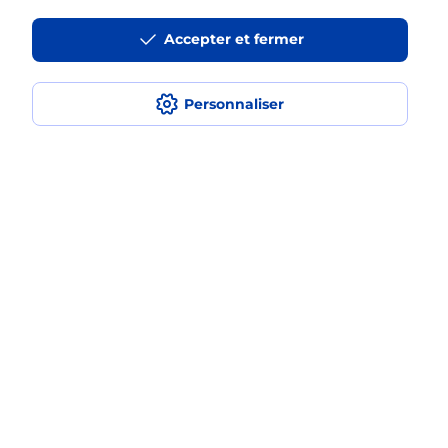
La téléassistance classique avec
Accepter et fermer
médaillon d’alarme qu’est ce que
c’est ?
Personnaliser
Comment fonctionne la
téléassistance classique ?
Comment est installée la
téléassistance classique ?
Localiser
Liste
Rhône
THIZY LES BOURGS
THIZY
Teleassistance