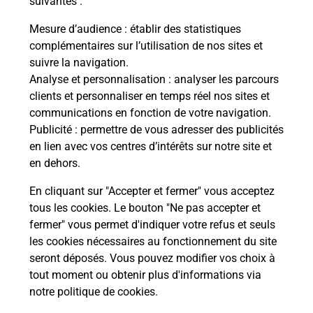
suivantes :
Vous
ux
de c
Mesure d’audience
: établir des statistiques
télé
complémentaires sur l’utilisation de nos sites et
Post
suivre la navigation.
Analyse et personnalisation
: analyser les parcours
En
clients et personnaliser en temps réel nos sites et
Envoyer un colis
communications en fonction de votre navigation.
Publicité
: permettre de vous adresser des publicités
Vous souhaitez envoyer un colis depuis : THIZY
en lien avec vos centres d’intérêts sur notre site et
(69240) ? Découvrez toutes les solutions
en dehors.
proposées par La Poste.
En cliquant sur "Accepter et fermer" vous acceptez
En savoir plus
tous les cookies. Le bouton "Ne pas accepter et
fermer" vous permet d'indiquer votre refus et seuls
les cookies nécessaires au fonctionnement du site
seront déposés. Vous pouvez modifier vos choix à
Questions fréquemment posées
tout moment ou obtenir plus d'informations via
notre politique de cookies
.