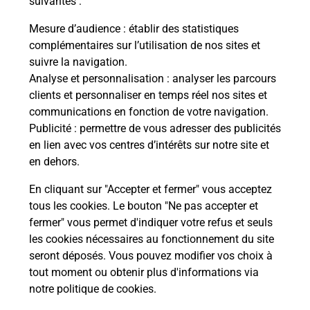
suivantes :
Vous
de c
Mesure d’audience
: établir des statistiques
télé
complémentaires sur l’utilisation de nos sites et
Post
suivre la navigation.
Analyse et personnalisation
: analyser les parcours
En
clients et personnaliser en temps réel nos sites et
Envoyer un colis
communications en fonction de votre navigation.
Publicité
: permettre de vous adresser des publicités
Vous souhaitez envoyer un colis depuis :
en lien avec vos centres d’intérêts sur notre site et
MORNANT (69440) ? Découvrez toutes les
en dehors.
solutions proposées par La Poste.
En cliquant sur "Accepter et fermer" vous acceptez
En savoir plus
tous les cookies. Le bouton "Ne pas accepter et
fermer" vous permet d'indiquer votre refus et seuls
les cookies nécessaires au fonctionnement du site
seront déposés. Vous pouvez modifier vos choix à
Questions fréquemment posées
tout moment ou obtenir plus d'informations via
notre politique de cookies
.