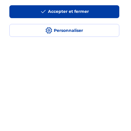
La téléassistance classique avec
Accepter et fermer
médaillon d’alarme qu’est ce que
c’est ?
Personnaliser
Comment fonctionne la
téléassistance classique ?
Comment est installée la
téléassistance classique ?
Localiser
Liste
Rhône
MORNANT
MORNANT
Teleassistance