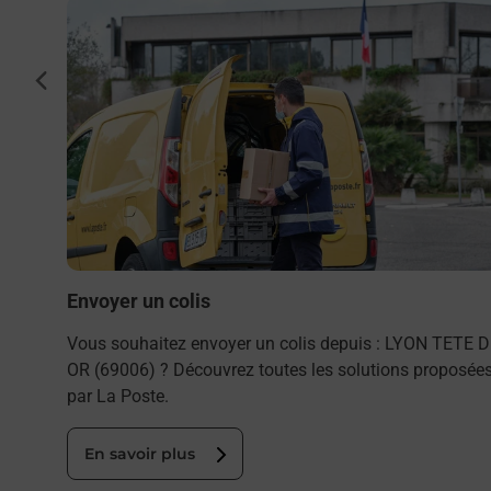
En savoir plus
on
cédent
.
Envoyer un colis
Vous souhaitez envoyer un colis depuis : LYON TETE D
OR (69006) ? Découvrez toutes les solutions proposée
par La Poste.
En savoir plus