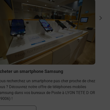
n savoir plus
En savo
Souscr
suiva
Besoin 
à l’ext
téléal
OR.
En s
cheter un smartphone Samsung
ous recherchez un smartphone pas cher proche de chez
ous ? Découvrez notre offre de téléphones mobiles
amsung dans vos bureaux de Poste à LYON TETE D OR
69006) !