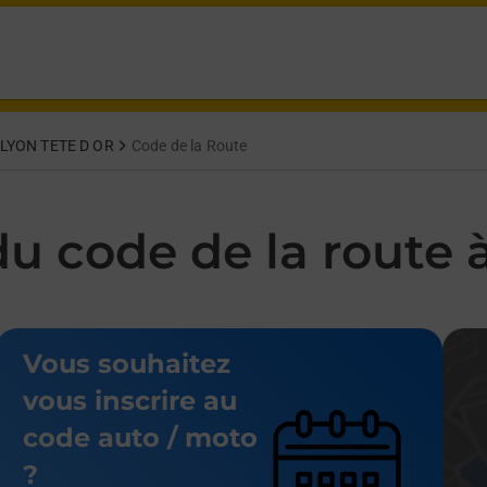
 at 69 Rue Sully Lyon,
LYON TETE D OR
Code de la Route
u code de la route à
Vous souhaitez
vous inscrire au
code auto / moto
?