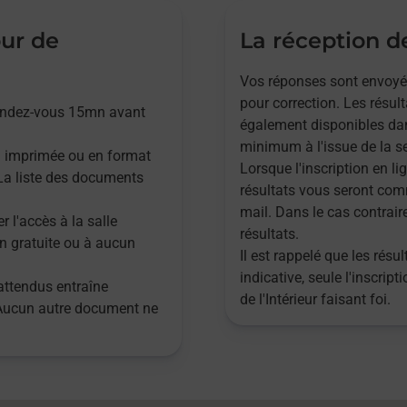
our de
La réception de
Vos réponses sont envoyées,
pour correction. Les résul
rendez-vous 15mn avant
également disponibles dan
minimum à l'issue de la se
n imprimée ou en format
Lorsque l'inscription en lig
. La liste des documents
résultats vous seront com
mail. Dans le cas contrair
r l'accès à la salle
résultats.
n gratuite ou à aucun
Il est rappelé que les rés
indicative, seule l'inscrip
attendus entraîne
de l'Intérieur faisant foi.
 Aucun autre document ne