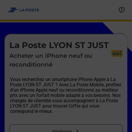
Le lien s'ouvre dans un nouvel onglet
Allez au contenu
Afficher ou masquer la réponse
Afficher ou masquer la réponse
Afficher ou masquer la réponse
Afficher ou masquer la réponse
Afficher ou masquer la réponse
Afficher ou masquer la réponse
Le lien s'ouvre dans un nouvel onglet
La Poste LYON ST JUST
Acheter un iPhone neuf ou
reconditionné
Vous recherchez un smartphone iPhone Apple à
La
Poste LYON ST JUST
? Avec La Poste Mobile, profitez
d’un iPhone Apple neuf ou reconditionné au meilleur
prix avec un forfait mobile adapté à vos besoins. Nos
chargés de clientèle vous accompagnent à
La Poste
LYON ST JUST
pour trouver l’offre qui vous
correspond le mieux.
Itinéraire