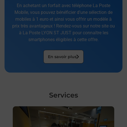
En achetant un forfait avec téléphone La Poste
Mobile, vous pouvez bénéficier d’une sélection de
mobiles à 1 euro et ainsi vous offrir un modèle à
prix très avantageux ! Rendez-vous sur notre site ou
à La Poste LYON ST JUST pour connaître les
smartphones éligibles à cette offre.
En savoir plus
Services
En savoir plus