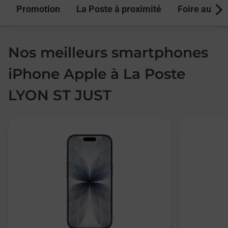
Promotion
La Poste à proximité
Foire aux q
Next
Nos meilleurs smartphones
iPhone Apple à La Poste
LYON ST JUST