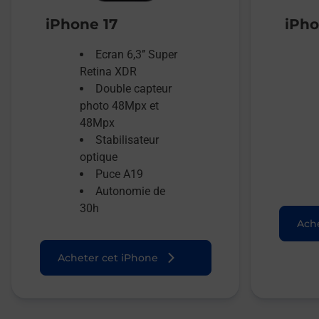
iPhone 17
iPho
Ecran 6,3’’ Super
Retina XDR
Double capteur
photo 48Mpx et
48Mpx
Stabilisateur
optique
Puce A19
Autonomie de
30h
Ache
Acheter cet iPhone