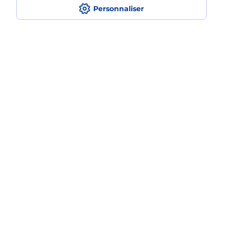
en plusieurs fois avec La Poste Mobile
Personnaliser
?
Est-ce que je peux assurer mon
iPhone ?
Plan du site
Accessibilité : partiellement conforme
Conditions contractuelles
Mentions légales