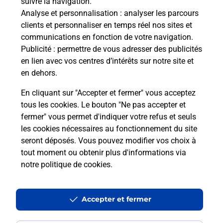
suivre la navigation.
Analyse et personnalisation
: analyser les parcours
Questions fréquemment posées
clients et personnaliser en temps réel nos sites et
communications en fonction de votre navigation.
Publicité
: permettre de vous adresser des publicités
en lien avec vos centres d’intérêts sur notre site et
Quel réseau utilise La Poste Mobile ?
en dehors.
En cliquant sur "Accepter et fermer" vous acceptez
Est-ce que je peux garder mon
tous les cookies. Le bouton "Ne pas accepter et
numéro de mobile gratuitement ?
fermer" vous permet d'indiquer votre refus et seuls
les cookies nécessaires au fonctionnement du site
Est-ce que je peux bénéficier de la 5G
seront déposés. Vous pouvez modifier vos choix à
avec La Poste Mobile ?
tout moment ou obtenir plus d'informations via
notre politique de cookies
.
Est-ce que je peux utiliser mon forfait
à l’étranger avec La Poste Mobile ?
Accepter et fermer
Est-ce que je peux payer mon iPhone