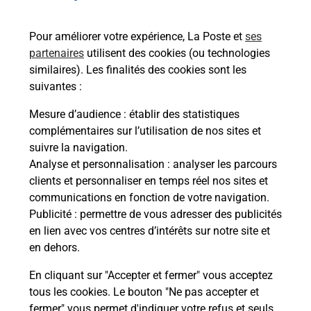
rieur
de c
ez
télé
Pour améliorer votre expérience, La Poste et
ses
ste à
de P
partenaires
utilisent des cookies (ou technologies
similaires). Les finalités des cookies sont les
En
suivantes :
Acheter un iPhone neuf ou reconditionné
Mesure d’audience
: établir des statistiques
complémentaires sur l’utilisation de nos sites et
Vous recherchez un smartphone pas cher proche
suivre la navigation.
de chez vous ? Découvrez notre offre de
Analyse et personnalisation
: analyser les parcours
téléphones iPhone Apple dans vos bureaux de
clients et personnaliser en temps réel nos sites et
Poste à GENAY (69730) !
communications en fonction de votre navigation.
Publicité
: permettre de vous adresser des publicités
En savoir plus
en lien avec vos centres d’intérêts sur notre site et
en dehors.
En cliquant sur "Accepter et fermer" vous acceptez
tous les cookies. Le bouton "Ne pas accepter et
Questions fréquemment posées
fermer" vous permet d'indiquer votre refus et seuls