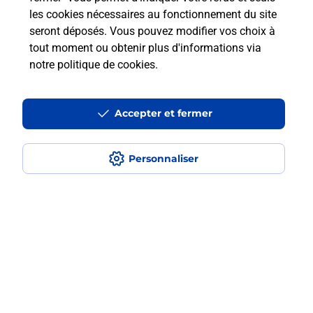
les cookies nécessaires au fonctionnement du site
seront déposés. Vous pouvez modifier vos choix à
Comment retourner un colis acheté
tout moment ou obtenir plus d'informations via
en ligne depuis votre boîte aux lettres
notre politique de cookies
.
?
Accepter et fermer
Comment envoyer un colis ou faire un
retour chez un e-commerçant sans se
déplacer ?
Personnaliser
Envoyer un petit colis au meilleur
prix ?
Localiser
Liste
Rhône
GENAY
GENAY
Envoi de colis