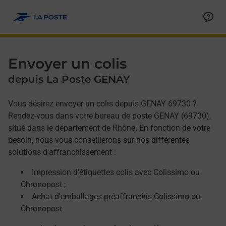
Allez au contenu
Afficher ou masquer la réponse
Afficher ou masquer la réponse
Afficher ou masquer la réponse
Envoyer un colis
depuis La Poste GENAY
Vous désirez envoyer un colis depuis GENAY 69730 ?
Rendez-vous dans votre bureau de poste GENAY (69730),
situé dans le département de Rhône. En fonction de votre
besoin, nous vous conseillerons sur nos différentes
solutions d'affranchissement :
Impression d'étiquettes colis avec Colissimo ou
Chronopost ;
Achat d'emballages préaffranchis Colissimo ou
Chronopost