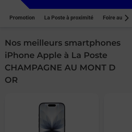
Promotion
La Poste à proximité
Foire aux q
Next
Nos meilleurs smartphones
iPhone Apple à La Poste
CHAMPAGNE AU MONT D
OR