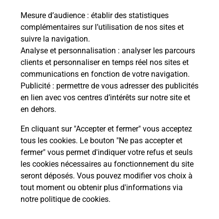
Recherchez un autre point de contact
Mesure d’audience
: établir des statistiques
complémentaires sur l’utilisation de nos sites et
suivre la navigation.
Analyse et personnalisation
: analyser les parcours
Questions fréquemment posées
clients et personnaliser en temps réel nos sites et
communications en fonction de votre navigation.
Publicité
: permettre de vous adresser des publicités
en lien avec vos centres d’intérêts sur notre site et
Quel réseau utilise La Poste Mobile ?
en dehors.
Est-ce que je peux garder mon
En cliquant sur "Accepter et fermer" vous acceptez
numéro de mobile gratuitement ?
tous les cookies. Le bouton "Ne pas accepter et
fermer" vous permet d'indiquer votre refus et seuls
les cookies nécessaires au fonctionnement du site
Est-ce que je peux bénéficier de la 5G
avec La Poste Mobile ?
seront déposés. Vous pouvez modifier vos choix à
tout moment ou obtenir plus d'informations via
notre politique de cookies
.
Est-ce que je peux utiliser mon forfait
à l’étranger avec La Poste Mobile ?