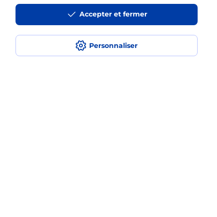
Accepter et fermer
Est-ce que je peux payer mon iPhone
en plusieurs fois avec La Poste Mobile
?
Personnaliser
Est-ce que je peux assurer mon
iPhone ?
Localiser
Liste
Rhône
CHAMPAGNE AU MONT D OR
CHAMPAGNE AU MONT D OR
Acheter un iPhone neuf ou reconditionné
Plan du site