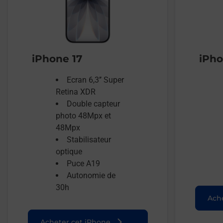
iPhone 17
iPho
Ecran 6,3’’ Super
Retina XDR
Double capteur
photo 48Mpx et
48Mpx
Stabilisateur
optique
Puce A19
Autonomie de
30h
Ache
Acheter cet iPhone