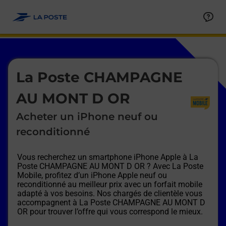
Le lien s'ouvre dans un nouvel onglet
Allez au contenu
Afficher ou masquer la réponse
Afficher ou masquer la réponse
Afficher ou masquer la réponse
Afficher ou masquer la réponse
Afficher ou masquer la réponse
Afficher ou masquer la réponse
Le lien s'ouvre dans un nouvel onglet
La Poste CHAMPAGNE
AU MONT D OR
Acheter un iPhone neuf ou
reconditionné
Vous recherchez un smartphone iPhone Apple à
La
Poste CHAMPAGNE AU MONT D OR
? Avec La Poste
Mobile, profitez d’un iPhone Apple neuf ou
reconditionné au meilleur prix avec un forfait mobile
adapté à vos besoins. Nos chargés de clientèle vous
accompagnent à
La Poste CHAMPAGNE AU MONT D
OR
pour trouver l’offre qui vous correspond le mieux.