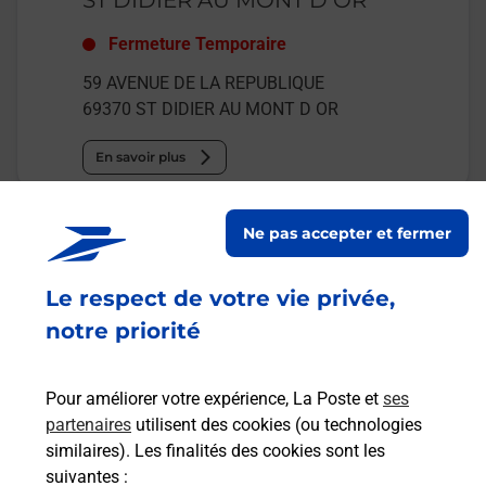
ST DIDIER AU MONT D OR
Fermeture Temporaire
59 AVENUE DE LA REPUBLIQUE
69370
ST DIDIER AU MONT D OR
En savoir plus
Malin !
Ne pas accepter et fermer
La Poste
Le respect de votre vie privée,
en ligne
notre priorité
Ouvert 24h/24
Pour améliorer votre expérience, La Poste et
ses
En savoir plus
partenaires
utilisent des cookies (ou technologies
similaires). Les finalités des cookies sont les
suivantes :