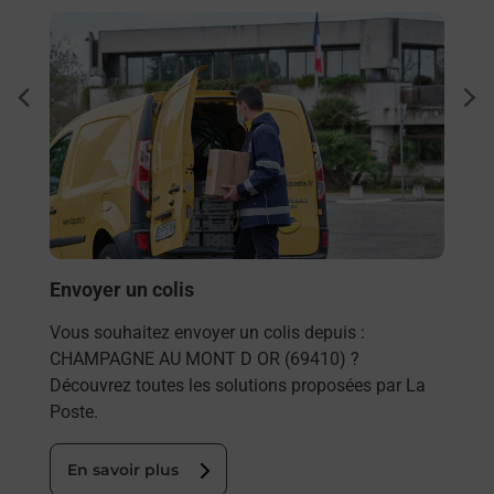
En savoir plus
En sa
Ach
dent
sui
rieur
Vous
ez
de c
ste à
télé
de P
En
Envoyer un colis
Vous souhaitez envoyer un colis depuis :
CHAMPAGNE AU MONT D OR (69410) ?
Découvrez toutes les solutions proposées par La
Poste.
En savoir plus