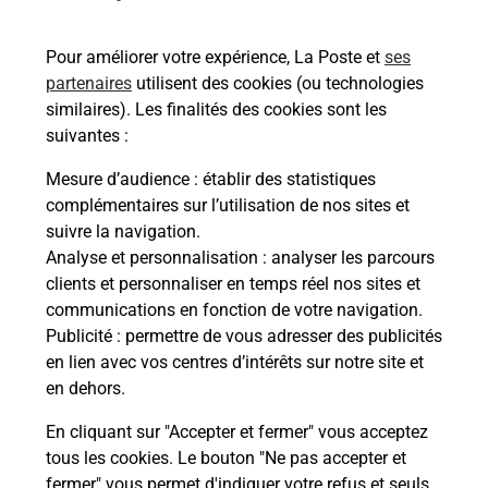
de c
télé
Pour améliorer votre expérience, La Poste et
ses
de P
partenaires
utilisent des cookies (ou technologies
similaires). Les finalités des cookies sont les
En
suivantes :
Acheter un iPhone neuf ou reconditionné
Mesure d’audience
: établir des statistiques
complémentaires sur l’utilisation de nos sites et
Vous recherchez un smartphone pas cher proche
suivre la navigation.
de chez vous ? Découvrez notre offre de
Analyse et personnalisation
: analyser les parcours
téléphones iPhone Apple dans vos bureaux de
clients et personnaliser en temps réel nos sites et
Poste à BRON (69500) !
communications en fonction de votre navigation.
Publicité
: permettre de vous adresser des publicités
En savoir plus
en lien avec vos centres d’intérêts sur notre site et
en dehors.
En cliquant sur "Accepter et fermer" vous acceptez
tous les cookies. Le bouton "Ne pas accepter et
Questions fréquemment posées
fermer" vous permet d'indiquer votre refus et seuls