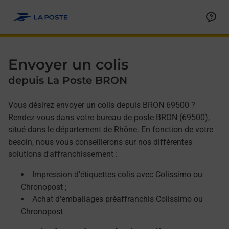
Allez au contenu
Afficher ou masquer la réponse
Afficher ou masquer la réponse
Afficher ou masquer la réponse
Envoyer un colis
depuis La Poste BRON
Vous désirez envoyer un colis depuis BRON 69500 ?
Rendez-vous dans votre bureau de poste BRON (69500),
situé dans le département de Rhône. En fonction de votre
besoin, nous vous conseillerons sur nos différentes
solutions d'affranchissement :
Impression d'étiquettes colis avec Colissimo ou
Chronopost ;
Achat d'emballages préaffranchis Colissimo ou
Chronopost