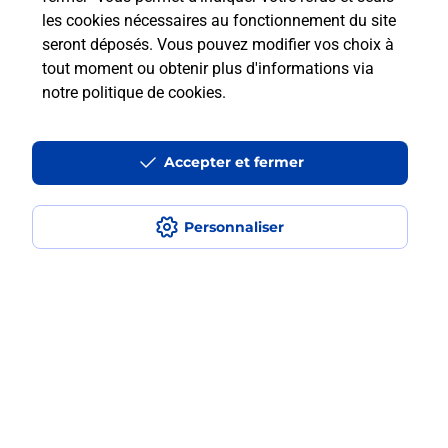
les cookies nécessaires au fonctionnement du site
seront déposés. Vous pouvez modifier vos choix à
Comment retourner un colis acheté
tout moment ou obtenir plus d'informations via
en ligne depuis votre boîte aux lettres
notre politique de cookies
.
?
Accepter et fermer
Comment envoyer un colis ou faire un
retour chez un e-commerçant sans se
déplacer ?
Personnaliser
Envoyer un petit colis au meilleur
prix ?
Localiser
Liste
Rhône
BRON
BRON
Envoi de colis