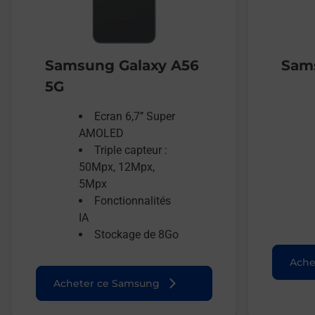
Samsung Galaxy A56
Sams
5G
Ecran 6,7’’ Super
AMOLED
Triple capteur :
50Mpx, 12Mpx,
5Mpx
Fonctionnalités
IA
Stockage de 8Go
Ache
Acheter ce Samsung