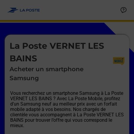
Le lien s'ouvre dans un nouvel onglet
Allez au contenu
Afficher ou masquer la réponse
Afficher ou masquer la réponse
Afficher ou masquer la réponse
Afficher ou masquer la réponse
Afficher ou masquer la réponse
Afficher ou masquer la réponse
Le lien s'ouvre dans un nouvel onglet
La Poste VERNET LES
BAINS
Acheter un smartphone
Samsung
Vous recherchez un smartphone Samsung à
La Poste
VERNET LES BAINS
? Avec La Poste Mobile, profitez
d’un Samsung neuf au meilleur prix avec un forfait
mobile adapté à vos besoins. Nos chargés de
clientèle vous accompagnent à
La Poste VERNET LES
BAINS
pour trouver l’offre qui vous correspond le
mieux.