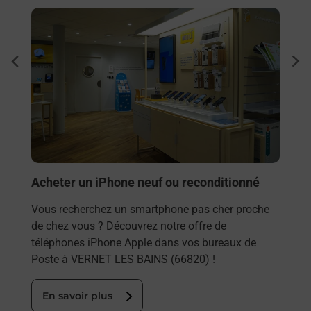
En savoir plus
En sa
Envo
dent
sui
Vous
ns
LES 
s à
solu
En
Acheter un iPhone neuf ou reconditionné
Vous recherchez un smartphone pas cher proche
de chez vous ? Découvrez notre offre de
téléphones iPhone Apple dans vos bureaux de
Poste à VERNET LES BAINS (66820) !
En savoir plus