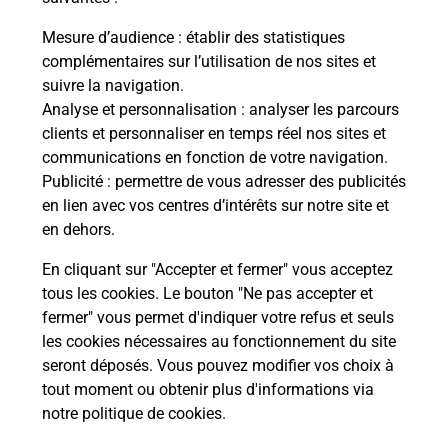
Recherchez un autre point de contact
Mesure d’audience
: établir des statistiques
complémentaires sur l’utilisation de nos sites et
suivre la navigation.
Analyse et personnalisation
: analyser les parcours
Questions fréquemment posées
clients et personnaliser en temps réel nos sites et
communications en fonction de votre navigation.
Publicité
: permettre de vous adresser des publicités
Quel réseau utilise La Poste Mobile ?
en lien avec vos centres d’intérêts sur notre site et
en dehors.
Est-ce que je peux garder mon
En cliquant sur "Accepter et fermer" vous acceptez
numéro de mobile gratuitement ?
tous les cookies. Le bouton "Ne pas accepter et
fermer" vous permet d'indiquer votre refus et seuls
Est-ce que je peux bénéficier de la 5G
les cookies nécessaires au fonctionnement du site
avec La Poste Mobile ?
seront déposés. Vous pouvez modifier vos choix à
tout moment ou obtenir plus d'informations via
notre politique de cookies
.
Est-ce que je peux utiliser mon forfait
à l’étranger avec La Poste Mobile ?