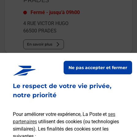
Fermé
-
jusqu'à
09h00
4 RUE VICTOR HUGO
66500
PRADES
En savoir plus
Malin !
Ne pas accepter et fermer
La Poste
Le respect de votre vie privée,
en ligne
notre priorité
Ouvert 24h/24
Pour améliorer votre expérience, La Poste et
ses
En savoir plus
partenaires
utilisent des cookies (ou technologies
similaires). Les finalités des cookies sont les
suivantes :