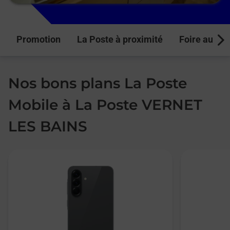
Promotion
La Poste à proximité
Foire aux q
Next
Nos bons plans La Poste
Mobile à La Poste VERNET
LES BAINS