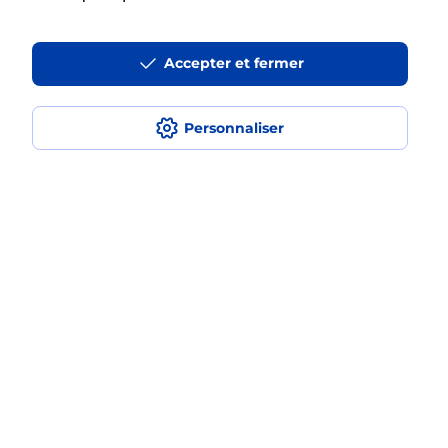
La téléassistance classique avec
Accepter et fermer
médaillon d’alarme qu’est ce que
c’est ?
Personnaliser
Comment fonctionne la
téléassistance classique ?
Comment est installée la
téléassistance classique ?
Localiser
Liste
Pyrénées-Orientales
TOULOUGES
TOULOUGES
Teleassistance