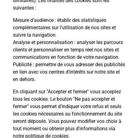
similaires). Les finalités des cookies sont les
suivantes :
che
Vous
de c
Mesure d’audience
: établir des statistiques
ux
télé
complémentaires sur l’utilisation de nos sites et
Post
suivre la navigation.
Analyse et personnalisation
: analyser les parcours
En
clients et personnaliser en temps réel nos sites et
Envoyer un colis
communications en fonction de votre navigation.
Publicité
: permettre de vous adresser des publicités
Vous souhaitez envoyer un colis depuis :
en lien avec vos centres d’intérêts sur notre site et
TOULOUGES (66350) ? Découvrez toutes les
en dehors.
solutions proposées par La Poste.
En cliquant sur "Accepter et fermer" vous acceptez
En savoir plus
tous les cookies. Le bouton "Ne pas accepter et
fermer" vous permet d'indiquer votre refus et seuls
les cookies nécessaires au fonctionnement du site
seront déposés. Vous pouvez modifier vos choix à
Questions fréquemment posées
tout moment ou obtenir plus d'informations via
notre politique de cookies
.