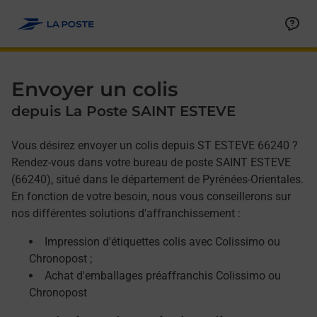
Allez au contenu
Afficher ou masquer la réponse
Afficher ou masquer la réponse
Afficher ou masquer la réponse
Envoyer un colis
depuis La Poste SAINT ESTEVE
Vous désirez envoyer un colis depuis ST ESTEVE 66240 ?
Rendez-vous dans votre bureau de poste SAINT ESTEVE
(66240), situé dans le département de Pyrénées-Orientales.
En fonction de votre besoin, nous vous conseillerons sur
nos différentes solutions d'affranchissement :
Impression d'étiquettes colis avec Colissimo ou
Chronopost ;
Achat d'emballages préaffranchis Colissimo ou
Chronopost