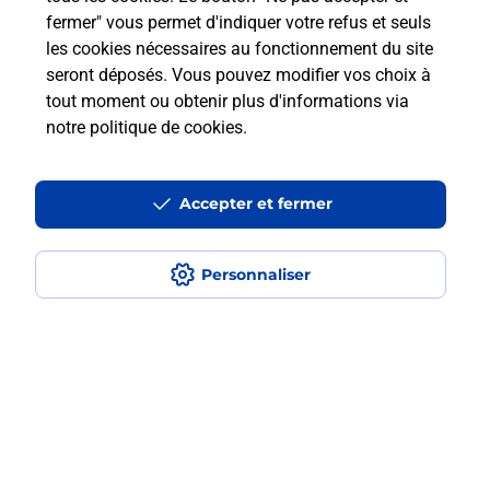
fermer" vous permet d'indiquer votre refus et seuls
les cookies nécessaires au fonctionnement du site
Comment retourner un colis acheté
seront déposés. Vous pouvez modifier vos choix à
en ligne depuis votre boîte aux lettres
tout moment ou obtenir plus d'informations via
?
notre politique de cookies
.
Comment envoyer un colis ou faire un
retour chez un e-commerçant sans se
Accepter et fermer
déplacer ?
Personnaliser
Envoyer un petit colis au meilleur
prix ?
Localiser
Liste
Pyrénées-Orientales
ST ESTEVE
SAINT ESTEVE
Envoi de colis