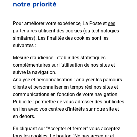
notre priorité
rieur
Vous
ez
de c
ste à
télé
Pour améliorer votre expérience, La Poste et
ses
de P
partenaires
utilisent des cookies (ou technologies
similaires). Les finalités des cookies sont les
En
suivantes :
Acheter un iPhone neuf ou reconditionné
Mesure d’audience
: établir des statistiques
Vous recherchez un smartphone pas cher proche
complémentaires sur l’utilisation de nos sites et
de chez vous ? Découvrez notre offre de
suivre la navigation.
téléphones iPhone Apple dans vos bureaux de
Analyse et personnalisation
: analyser les parcours
Poste à SAINT ESTEVE (66240) !
clients et personnaliser en temps réel nos sites et
communications en fonction de votre navigation.
En savoir plus
Publicité
: permettre de vous adresser des publicités
en lien avec vos centres d’intérêts sur notre site et
en dehors.
En cliquant sur "Accepter et fermer" vous acceptez
Questions fréquemment posées
tous les cookies. Le bouton "Ne pas accepter et