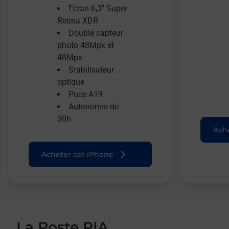
Ecran 6,3’’ Super
Retina XDR
Double capteur
photo 48Mpx et
48Mpx
Stabilisateur
optique
Puce A19
Autonomie de
30h
Ache
Acheter cet iPhone
La Poste RIA