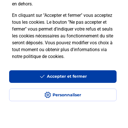
en dehors.
Quel réseau utilise La Poste Mobile ?
En cliquant sur "Accepter et fermer" vous acceptez
tous les cookies. Le bouton "Ne pas accepter et
Est-ce que je peux garder mon
fermer" vous permet d'indiquer votre refus et seuls
numéro de mobile gratuitement ?
les cookies nécessaires au fonctionnement du site
seront déposés. Vous pouvez modifier vos choix à
Est-ce que je peux bénéficier de la 5G
tout moment ou obtenir plus d'informations via
avec La Poste Mobile ?
notre politique de cookies
.
Est-ce que je peux utiliser mon forfait
à l’étranger avec La Poste Mobile ?
Accepter et fermer
Est-ce que je peux payer mon iPhone
Personnaliser
en plusieurs fois avec La Poste Mobile
?
Est-ce que je peux assurer mon