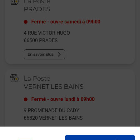
La Poste
PRADES
Fermé
-
ouvre samedi à
09h00
4 RUE VICTOR HUGO
66500
PRADES
En savoir plus
La Poste
VERNET LES BAINS
Fermé
-
ouvre lundi à
09h00
9 PROMENADE DU CADY
66820
VERNET LES BAINS
En savoir plus