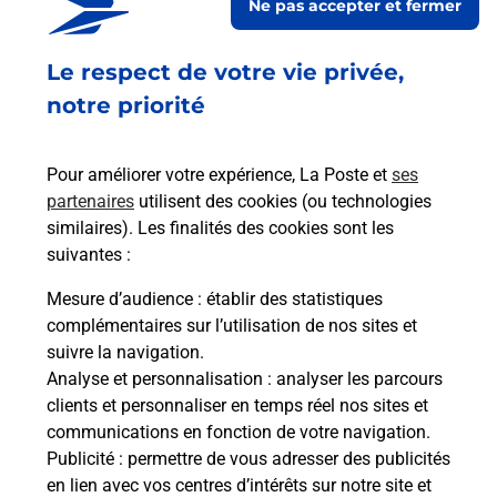
Ne pas accepter et fermer
Malin !
Le respect de votre vie privée,
notre priorité
La Poste
en ligne
Pour améliorer votre expérience, La Poste et
ses
Ouvert 24h/24
partenaires
utilisent des cookies (ou technologies
similaires). Les finalités des cookies sont les
En savoir plus
suivantes :
Mesure d’audience
: établir des statistiques
Recherchez un autre point de contact
complémentaires sur l’utilisation de nos sites et
suivre la navigation.
Analyse et personnalisation
: analyser les parcours
clients et personnaliser en temps réel nos sites et
communications en fonction de votre navigation.
Questions fréquemment posées
Publicité
: permettre de vous adresser des publicités
en lien avec vos centres d’intérêts sur notre site et