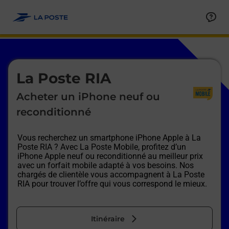
Le lien s'ouvre dans un nouvel onglet
Allez au contenu
Afficher ou masquer la réponse
Afficher ou masquer la réponse
Afficher ou masquer la réponse
Afficher ou masquer la réponse
Afficher ou masquer la réponse
Afficher ou masquer la réponse
Le lien s'ouvre dans un nouvel onglet
La Poste RIA
Acheter un iPhone neuf ou
reconditionné
Vous recherchez un smartphone iPhone Apple à
La
Poste RIA
? Avec La Poste Mobile, profitez d’un
iPhone Apple neuf ou reconditionné au meilleur prix
avec un forfait mobile adapté à vos besoins. Nos
chargés de clientèle vous accompagnent à
La Poste
RIA
pour trouver l’offre qui vous correspond le mieux.
Itinéraire