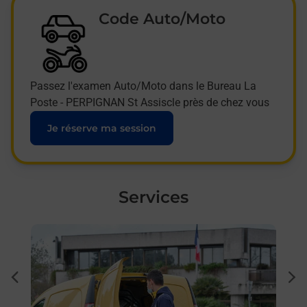
Code Auto/Moto
Passez l'examen Auto/Moto dans le Bureau La
Poste - PERPIGNAN St Assiscle près de chez vous
Je réserve ma session
Services
En savoir plus
En sa
à
Sous
dent
sui
ée
Besoi