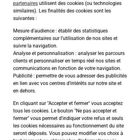
partenaires
utilisent des cookies (ou technologies
Comment avoir les résultats du code
similaires). Les finalités des cookies sont les
de la route ?
suivantes :
Mesure d’audience
: établir des statistiques
Combien de temps dure l'examen du
complémentaires sur l’utilisation de nos sites et
code de la route ?
suivre la navigation.
Analyse et personnalisation
: analyser les parcours
Comment s'inscrire au code de la
clients et personnaliser en temps réel nos sites et
route ?
communications en fonction de votre navigation.
Publicité
: permettre de vous adresser des publicités
Combien de fautes pour le code de la
en lien avec vos centres d’intérêts sur notre site et
route ?
en dehors.
En cliquant sur "Accepter et fermer" vous acceptez
tous les cookies. Le bouton "Ne pas accepter et
fermer" vous permet d'indiquer votre refus et seuls
les cookies nécessaires au fonctionnement du site
seront déposés. Vous pouvez modifier vos choix à
En Savoir Plus sur Perpignan