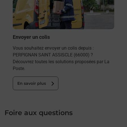
et/ou
les 
PERP
En
Envoyer un colis
Vous souhaitez envoyer un colis depuis :
PERPIGNAN SAINT ASSISCLE (66000) ?
Découvrez toutes les solutions proposées par La
Poste.
En savoir plus
Foire aux questions