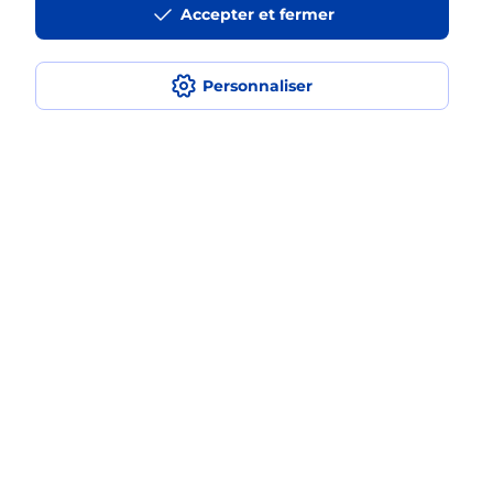
Accepter et fermer
La téléassistance classique avec
médaillon d’alarme qu’est ce que
c’est ?
Personnaliser
Comment fonctionne la
téléassistance classique ?
Comment est installée la
téléassistance classique ?
Localiser
Liste
Pyrénées-Orientales
OSSEJA
OSSEJA
Teleassistance
Plan du site