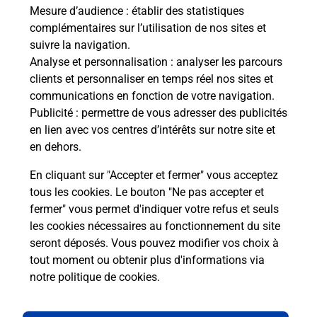
télé
Mesure d’audience
: établir des statistiques
de P
complémentaires sur l’utilisation de nos sites et
suivre la navigation.
En
Analyse et personnalisation
: analyser les parcours
clients et personnaliser en temps réel nos sites et
Acheter un iPhone neuf ou reconditionné
communications en fonction de votre navigation.
Publicité
: permettre de vous adresser des publicités
Vous recherchez un smartphone pas cher proche
en lien avec vos centres d’intérêts sur notre site et
de chez vous ? Découvrez notre offre de
en dehors.
téléphones iPhone Apple dans vos bureaux de
Poste à OSSEJA (66340) !
En cliquant sur "Accepter et fermer" vous acceptez
tous les cookies. Le bouton "Ne pas accepter et
En savoir plus
fermer" vous permet d'indiquer votre refus et seuls
les cookies nécessaires au fonctionnement du site
seront déposés. Vous pouvez modifier vos choix à
tout moment ou obtenir plus d'informations via
Questions fréquemment posées
notre politique de cookies
.