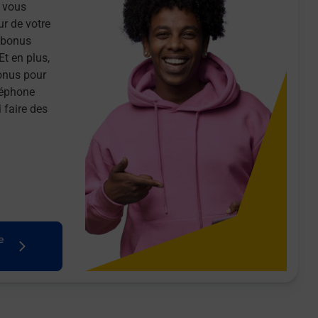
 vous
ur de votre
n bonus
Et en plus,
onus pour
léphone
 faire des
e