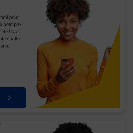
onné pour
 petit prix
nète ! Nos
ôle qualité
 ans.
e