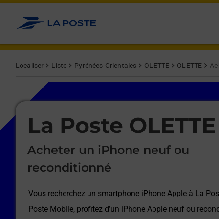
Le lien s'ouvre dans un nouvel onglet
Allez au contenu
Afficher ou masquer la réponse
Afficher ou masquer la réponse
Afficher ou masquer la réponse
Afficher ou masquer la réponse
Afficher ou masquer la réponse
Afficher ou masquer la réponse
Localiser
Liste
Pyrénées-Orientales
OLETTE
OLETTE
Ac
Le lien s'ouvre dans un nouvel onglet
La Poste OLETTE
Acheter un iPhone neuf ou
reconditionné
Vous recherchez un smartphone iPhone Apple à
La Po
Poste Mobile, profitez d’un iPhone Apple neuf ou recond