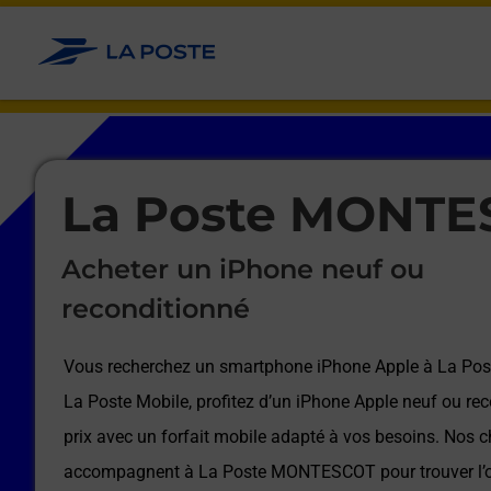
Le lien s'ouvre dans un nouvel onglet
Allez au contenu
Afficher ou masquer la réponse
Afficher ou masquer la réponse
Afficher ou masquer la réponse
Afficher ou masquer la réponse
Afficher ou masquer la réponse
Afficher ou masquer la réponse
Le lien s'ouvre dans un nouvel onglet
La Poste MONTE
Acheter un iPhone neuf ou
reconditionné
Vous recherchez un smartphone iPhone Apple à
La Po
La Poste Mobile, profitez d’un iPhone Apple neuf ou rec
prix avec un forfait mobile adapté à vos besoins. Nos c
accompagnent à
La Poste MONTESCOT
pour trouver l’