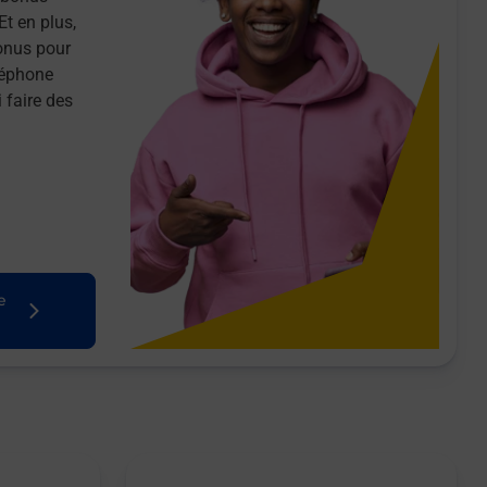
Et en plus,
onus pour
léphone
 faire des
e