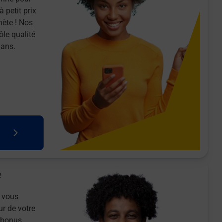
 petit prix
nète ! Nos
ôle qualité
 ans.
e
 vous
ur de votre
n bonus