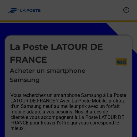
Le lien s'ouvre dans un nouvel onglet
Allez au contenu
Afficher ou masquer la réponse
Afficher ou masquer la réponse
Afficher ou masquer la réponse
Afficher ou masquer la réponse
Afficher ou masquer la réponse
Afficher ou masquer la réponse
Le lien s'ouvre dans un nouvel onglet
La Poste LATOUR DE
FRANCE
Acheter un smartphone
Samsung
Vous recherchez un smartphone Samsung à
La Poste
LATOUR DE FRANCE
? Avec La Poste Mobile, profitez
d’un Samsung neuf au meilleur prix avec un forfait
mobile adapté à vos besoins. Nos chargés de
clientèle vous accompagnent à
La Poste LATOUR DE
FRANCE
pour trouver l’offre qui vous correspond le
mieux.