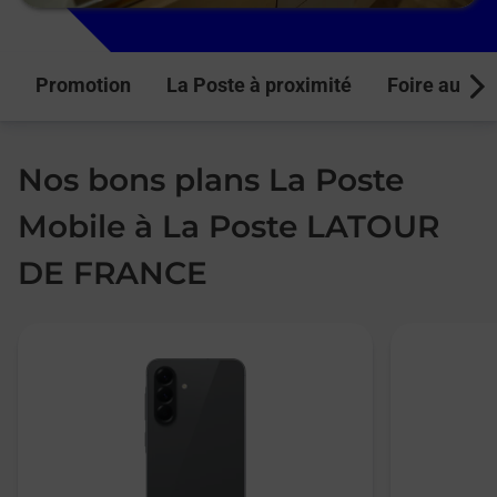
Promotion
La Poste à proximité
Foire aux q
Next
Nos bons plans La Poste
Mobile à La Poste LATOUR
DE FRANCE