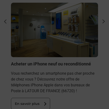
En savoir plus
En sa
Envo
dent
sui
Vous
rieur
DE F
ez
solu
ste à
En
Acheter un iPhone neuf ou reconditionné
Vous recherchez un smartphone pas cher proche
de chez vous ? Découvrez notre offre de
téléphones iPhone Apple dans vos bureaux de
Poste à LATOUR DE FRANCE (66720) !
En savoir plus