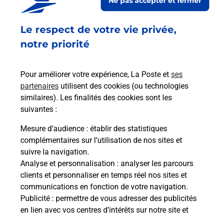
Ne pas accepter et fermer
Recherchez un autre point de contact
Le respect de votre vie privée,
notre priorité
Questions fréquemment posées
Pour améliorer votre expérience, La Poste et
ses
partenaires
utilisent des cookies (ou technologies
Quel réseau utilise La Poste Mobile ?
similaires). Les finalités des cookies sont les
suivantes :
Est-ce que je peux garder mon
Mesure d’audience
: établir des statistiques
numéro de mobile gratuitement ?
complémentaires sur l’utilisation de nos sites et
suivre la navigation.
Est-ce que je peux bénéficier de la 5G
Analyse et personnalisation
: analyser les parcours
avec La Poste Mobile ?
clients et personnaliser en temps réel nos sites et
communications en fonction de votre navigation.
Publicité
: permettre de vous adresser des publicités
Est-ce que je peux utiliser mon forfait
en lien avec vos centres d’intérêts sur notre site et
à l’étranger avec La Poste Mobile ?