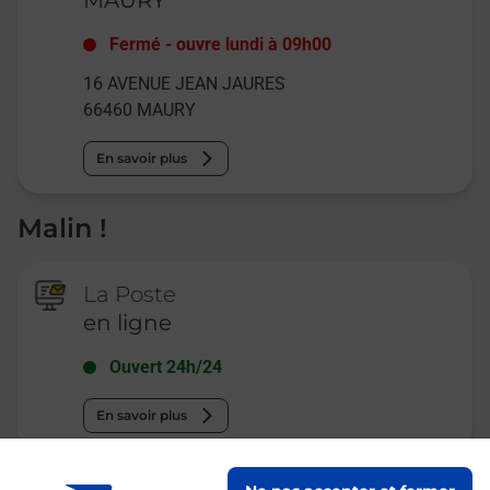
Fermé
-
ouvre lundi à
09h00
16 AVENUE JEAN JAURES
66460
MAURY
En savoir plus
Malin !
La Poste
en ligne
Ouvert 24h/24
En savoir plus