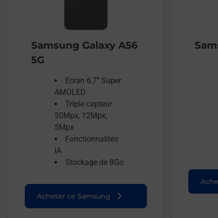
Samsung Galaxy A56
Sams
5G
Ecran 6,7’’ Super
AMOLED
Triple capteur :
50Mpx, 12Mpx,
5Mpx
Fonctionnalités
IA
Stockage de 8Go
Ache
Acheter ce Samsung