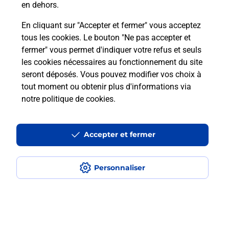
en dehors.
Est-ce que je peux payer mon
En cliquant sur "Accepter et fermer" vous acceptez
smartphone Samsung en plusieurs
tous les cookies. Le bouton "Ne pas accepter et
fois avec La Poste Mobile ?
fermer" vous permet d'indiquer votre refus et seuls
les cookies nécessaires au fonctionnement du site
seront déposés. Vous pouvez modifier vos choix à
Est-ce que je peux assurer mon
tout moment ou obtenir plus d'informations via
smartphone Samsung ?
notre politique de cookies
.
Localiser
Liste
Pyrénées-Orientales
LATOUR DE FRANCE
Accepter et fermer
LATOUR DE FRANCE
Acheter un smartphone Samsung
Personnaliser
Plan du site
Accessibilité : partiellement conforme