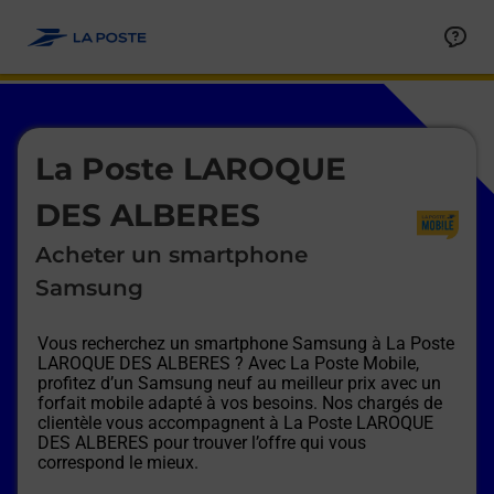
Le lien s'ouvre dans un nouvel onglet
Allez au contenu
Afficher ou masquer la réponse
Afficher ou masquer la réponse
Afficher ou masquer la réponse
Afficher ou masquer la réponse
Afficher ou masquer la réponse
Afficher ou masquer la réponse
Le lien s'ouvre dans un nouvel onglet
La Poste LAROQUE
DES ALBERES
Acheter un smartphone
Samsung
Vous recherchez un smartphone Samsung à
La Poste
LAROQUE DES ALBERES
? Avec La Poste Mobile,
profitez d’un Samsung neuf au meilleur prix avec un
forfait mobile adapté à vos besoins. Nos chargés de
clientèle vous accompagnent à
La Poste LAROQUE
DES ALBERES
pour trouver l’offre qui vous
correspond le mieux.