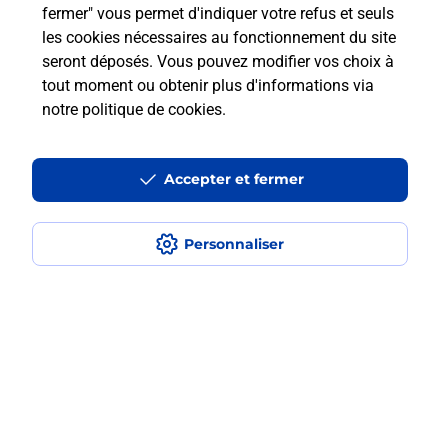
fermer" vous permet d'indiquer votre refus et seuls
les cookies nécessaires au fonctionnement du site
Est-ce que je peux payer mon
seront déposés. Vous pouvez modifier vos choix à
smartphone Samsung en plusieurs
tout moment ou obtenir plus d'informations via
fois avec La Poste Mobile ?
notre politique de cookies
.
Est-ce que je peux assurer mon
smartphone Samsung ?
Accepter et fermer
Personnaliser
Localiser
Liste
Pyrénées-Orientales
LAROQUE DES ALBERES
LAROQUE DES ALBERES
Acheter un smartphone Samsung
Plan du site