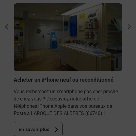
En savoir plus
En sa
Envo
dent
sui
Vous
rieur
LARO
ez
tout
ste à
En
Acheter un iPhone neuf ou reconditionné
Vous recherchez un smartphone pas cher proche
de chez vous ? Découvrez notre offre de
téléphones iPhone Apple dans vos bureaux de
Poste à LAROQUE DES ALBERES (66740) !
En savoir plus