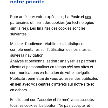
notre priorité
Recherchez un autre point de contact
Pour améliorer votre expérience, La Poste et
ses
partenaires
utilisent des cookies (ou technologies
Questions fréquemment posées
similaires). Les finalités des cookies sont les
suivantes :
Mesure d’audience
: établir des statistiques
Quel réseau utilise La Poste Mobile ?
complémentaires sur l’utilisation de nos sites et
suivre la navigation.
Analyse et personnalisation
: analyser les parcours
Est-ce que je peux garder mon
clients et personnaliser en temps réel nos sites et
numéro de mobile gratuitement ?
communications en fonction de votre navigation.
Publicité
: permettre de vous adresser des publicités
Est-ce que je peux bénéficier de la 5G
en lien avec vos centres d’intérêts sur notre site et
avec La Poste Mobile ?
en dehors.
En cliquant sur "Accepter et fermer" vous acceptez
Est-ce que je peux utiliser mon forfait
à l’étranger avec La Poste Mobile ?
tous les cookies. Le bouton "Ne pas accepter et