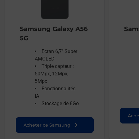
Samsung Galaxy A56
Sams
5G
Ecran 6,7’’ Super
AMOLED
Triple capteur :
50Mpx, 12Mpx,
5Mpx
Fonctionnalités
IA
Stockage de 8Go
Ache
Acheter ce Samsung