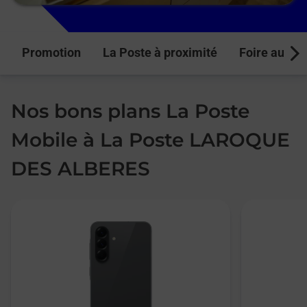
Promotion
La Poste à proximité
Foire aux q
Next
Nos bons plans La Poste
Mobile à La Poste LAROQUE
DES ALBERES