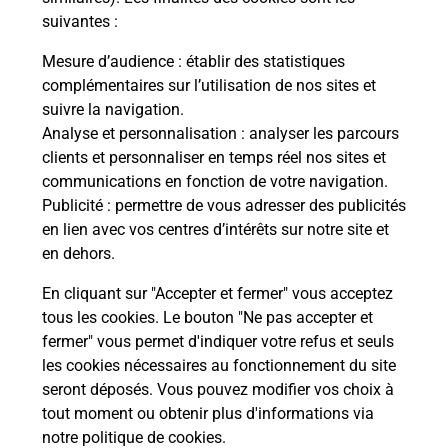
Recherchez un autre point de contact
suivantes :
Mesure d’audience
: établir des statistiques
complémentaires sur l’utilisation de nos sites et
suivre la navigation.
Questions fréquemment posées
Analyse et personnalisation
: analyser les parcours
clients et personnaliser en temps réel nos sites et
communications en fonction de votre navigation.
Quel réseau utilise La Poste Mobile ?
Publicité
: permettre de vous adresser des publicités
en lien avec vos centres d’intérêts sur notre site et
en dehors.
Est-ce que je peux garder mon
numéro de mobile gratuitement ?
En cliquant sur "Accepter et fermer" vous acceptez
tous les cookies. Le bouton "Ne pas accepter et
Est-ce que je peux bénéficier de la 5G
fermer" vous permet d'indiquer votre refus et seuls
avec La Poste Mobile ?
les cookies nécessaires au fonctionnement du site
seront déposés. Vous pouvez modifier vos choix à
tout moment ou obtenir plus d'informations via
Est-ce que je peux utiliser mon forfait
à l’étranger avec La Poste Mobile ?
notre politique de cookies
.