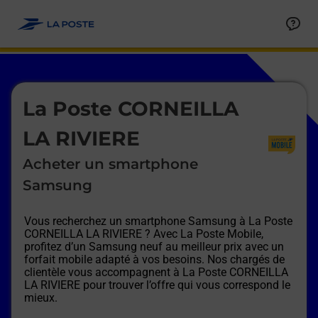
Le lien s'ouvre dans un nouvel onglet
Allez au contenu
Afficher ou masquer la réponse
Afficher ou masquer la réponse
Afficher ou masquer la réponse
Afficher ou masquer la réponse
Afficher ou masquer la réponse
Afficher ou masquer la réponse
Le lien s'ouvre dans un nouvel onglet
La Poste CORNEILLA
LA RIVIERE
Acheter un smartphone
Samsung
Vous recherchez un smartphone Samsung à
La Poste
CORNEILLA LA RIVIERE
? Avec La Poste Mobile,
profitez d’un Samsung neuf au meilleur prix avec un
forfait mobile adapté à vos besoins. Nos chargés de
clientèle vous accompagnent à
La Poste CORNEILLA
LA RIVIERE
pour trouver l’offre qui vous correspond le
mieux.