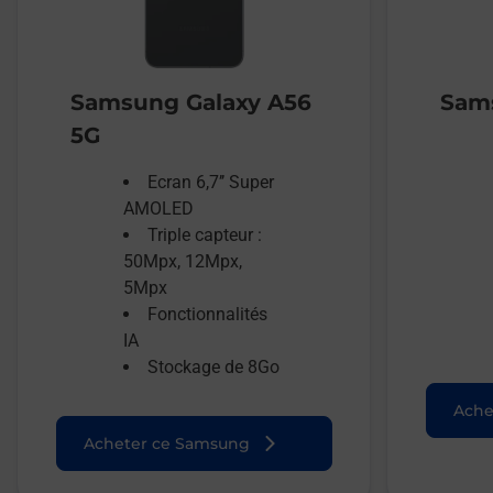
Samsung Galaxy A56
Sams
5G
Ecran 6,7’’ Super
AMOLED
Triple capteur :
50Mpx, 12Mpx,
5Mpx
Fonctionnalités
IA
Stockage de 8Go
Ache
Acheter ce Samsung