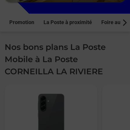
Promotion
La Poste à proximité
Foire aux q
Next
Nos bons plans La Poste
Mobile à La Poste
CORNEILLA LA RIVIERE