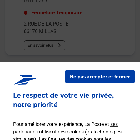
Fermeture Temporaire
2 RUE DE LA POSTE
66170
MILLAS
En savoir plus
Malin !
Ne pas accepter et fermer
La Poste
en ligne
Le respect de votre vie privée,
notre priorité
Ouvert 24h/24
En savoir plus
Pour améliorer votre expérience, La Poste et
ses
partenaires
utilisent des cookies (ou technologies
similaires). Les finalités des cookies sont les