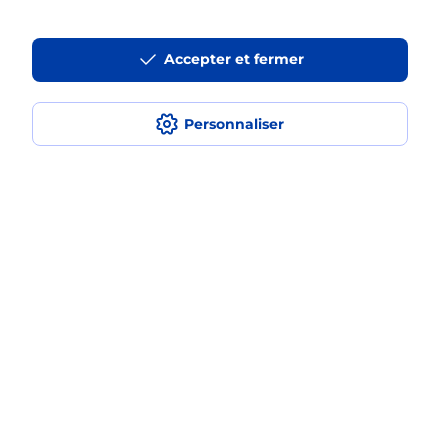
Est-ce que je peux payer mon
Accepter et fermer
smartphone Samsung en plusieurs
fois avec La Poste Mobile ?
Personnaliser
Est-ce que je peux assurer mon
smartphone Samsung ?
Plan du site
Accessibilité : partiellement conforme
Conditions contractuelles