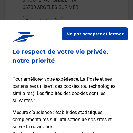
8 ROUTE NATIONALE 114
66700
ARGELES SUR MER
En savoir plus
Ne pas accepter et fermer
Malin !
Le respect de votre vie privée,
La Poste
notre priorité
en ligne
Ouvert 24h/24
Pour améliorer votre expérience, La Poste et
ses
partenaires
utilisent des cookies (ou technologies
En savoir plus
similaires). Les finalités des cookies sont les
suivantes :
Mesure d’audience
: établir des statistiques
Recherchez un autre point de contact
complémentaires sur l’utilisation de nos sites et
suivre la navigation.