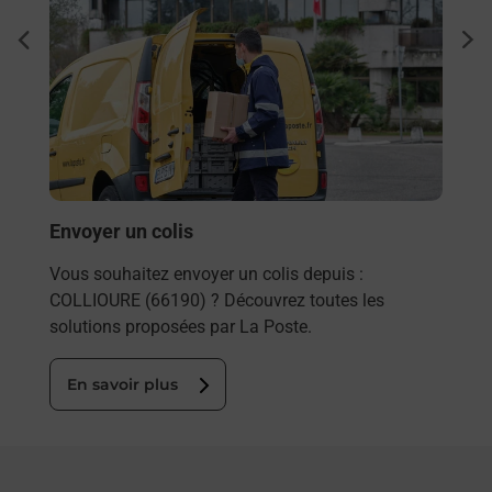
Ache
dent
sui
rieur
Vous
ez
de c
ste à
télé
Post
En
Envoyer un colis
Vous souhaitez envoyer un colis depuis :
COLLIOURE (66190) ? Découvrez toutes les
solutions proposées par La Poste.
En savoir plus