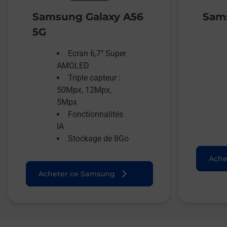
Samsung Galaxy A56
Sams
5G
Ecran 6,7’’ Super
AMOLED
Triple capteur :
50Mpx, 12Mpx,
5Mpx
Fonctionnalités
IA
Stockage de 8Go
Ache
Acheter ce Samsung