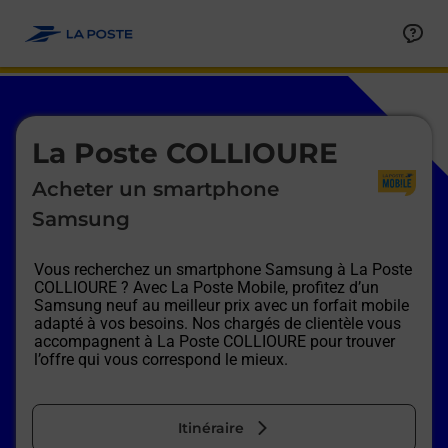
Le lien s'ouvre dans un nouvel onglet
Allez au contenu
Afficher ou masquer la réponse
Afficher ou masquer la réponse
Afficher ou masquer la réponse
Afficher ou masquer la réponse
Afficher ou masquer la réponse
Afficher ou masquer la réponse
Le lien s'ouvre dans un nouvel onglet
La Poste COLLIOURE
Acheter un smartphone
Samsung
Vous recherchez un smartphone Samsung à
La Poste
COLLIOURE
? Avec La Poste Mobile, profitez d’un
Samsung neuf au meilleur prix avec un forfait mobile
adapté à vos besoins. Nos chargés de clientèle vous
accompagnent à
La Poste COLLIOURE
pour trouver
l’offre qui vous correspond le mieux.
Itinéraire