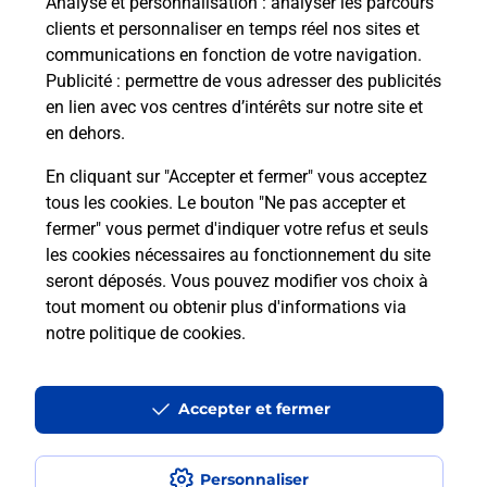
Analyse et personnalisation
: analyser les parcours
clients et personnaliser en temps réel nos sites et
Questions fréquemment posées
communications en fonction de votre navigation.
Publicité
: permettre de vous adresser des publicités
en lien avec vos centres d’intérêts sur notre site et
en dehors.
Quel réseau utilise La Poste Mobile ?
En cliquant sur "Accepter et fermer" vous acceptez
Est-ce que je peux garder mon
tous les cookies. Le bouton "Ne pas accepter et
numéro de mobile gratuitement ?
fermer" vous permet d'indiquer votre refus et seuls
les cookies nécessaires au fonctionnement du site
seront déposés. Vous pouvez modifier vos choix à
Est-ce que je peux bénéficier de la 5G
avec La Poste Mobile ?
tout moment ou obtenir plus d'informations via
notre politique de cookies
.
Est-ce que je peux utiliser mon forfait
à l’étranger avec La Poste Mobile ?
Accepter et fermer
Est-ce que je peux payer mon
smartphone Samsung en plusieurs
Personnaliser