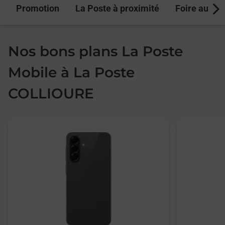
Promotion
La Poste à proximité
Foire aux q
Next
Nos bons plans La Poste
Mobile à La Poste
COLLIOURE