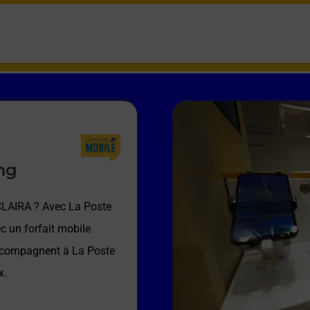
ng
CLAIRA
? Avec La Poste
c un forfait mobile
accompagnent à
La Poste
x.