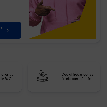
êt
 client à
Des offres mobiles
te 6/7j
à prix compétitifs