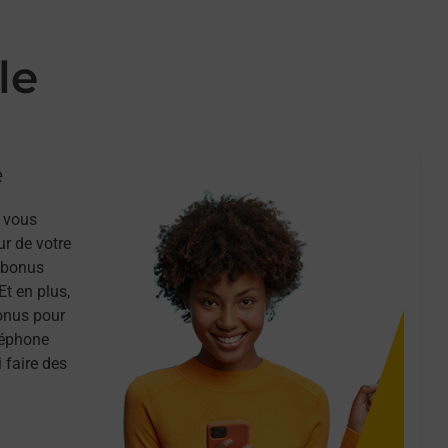
le
e
 vous
ur de votre
n bonus
Et en plus,
onus pour
léphone
 faire des