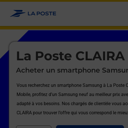
Le lien s'ouvre dans un nouvel onglet
Allez au contenu
Afficher ou masquer la réponse
Afficher ou masquer la réponse
Afficher ou masquer la réponse
Afficher ou masquer la réponse
Afficher ou masquer la réponse
Afficher ou masquer la réponse
Le lien s'ouvre dans un nouvel onglet
La Poste CLAIRA
Acheter un smartphone Samsu
Vous recherchez un smartphone Samsung à
La Poste 
Mobile, profitez d’un Samsung neuf au meilleur prix ave
adapté à vos besoins. Nos chargés de clientèle vous 
CLAIRA
pour trouver l’offre qui vous correspond le mieu