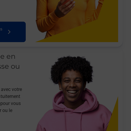
us
le en
sse ou
 avec votre
atuitement
 pour vous
r ou le