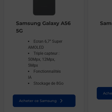
Samsung Galaxy A56
Sams
5G
Ecran 6,7’’ Super
AMOLED
Triple capteur :
50Mpx, 12Mpx,
5Mpx
Fonctionnalités
IA
Stockage de 8Go
Ache
Acheter ce Samsung