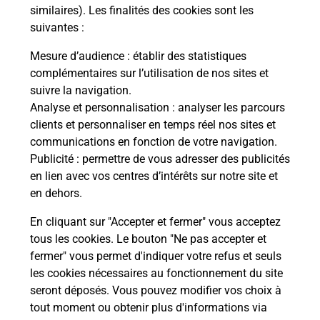
similaires). Les finalités des cookies sont les
suivantes :
Mesure d’audience
: établir des statistiques
Questions fréquemment posées
complémentaires sur l’utilisation de nos sites et
suivre la navigation.
Analyse et personnalisation
: analyser les parcours
clients et personnaliser en temps réel nos sites et
Quel réseau utilise La Poste Mobile ?
communications en fonction de votre navigation.
Publicité
: permettre de vous adresser des publicités
Est-ce que je peux garder mon
en lien avec vos centres d’intérêts sur notre site et
numéro de mobile gratuitement ?
en dehors.
En cliquant sur "Accepter et fermer" vous acceptez
Est-ce que je peux bénéficier de la 5G
avec La Poste Mobile ?
tous les cookies. Le bouton "Ne pas accepter et
fermer" vous permet d'indiquer votre refus et seuls
les cookies nécessaires au fonctionnement du site
Est-ce que je peux utiliser mon forfait
seront déposés. Vous pouvez modifier vos choix à
à l’étranger avec La Poste Mobile ?
tout moment ou obtenir plus d'informations via