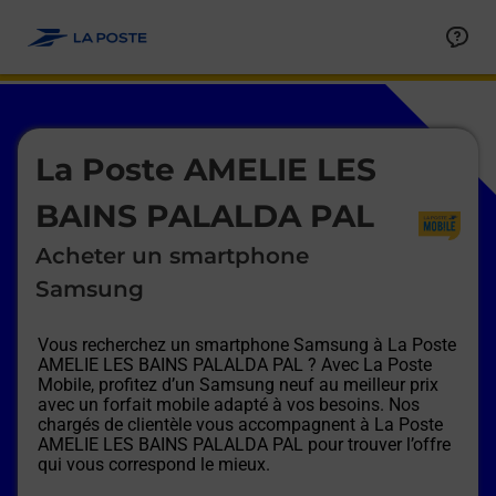
Le lien s'ouvre dans un nouvel onglet
Allez au contenu
Afficher ou masquer la réponse
Afficher ou masquer la réponse
Afficher ou masquer la réponse
Afficher ou masquer la réponse
Afficher ou masquer la réponse
Afficher ou masquer la réponse
Le lien s'ouvre dans un nouvel onglet
La Poste AMELIE LES
BAINS PALALDA PAL
Acheter un smartphone
Samsung
Vous recherchez un smartphone Samsung à
La Poste
AMELIE LES BAINS PALALDA PAL
? Avec La Poste
Mobile, profitez d’un Samsung neuf au meilleur prix
avec un forfait mobile adapté à vos besoins. Nos
chargés de clientèle vous accompagnent à
La Poste
AMELIE LES BAINS PALALDA PAL
pour trouver l’offre
qui vous correspond le mieux.