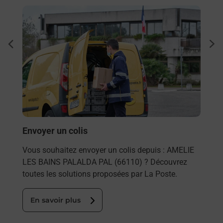
En savoir plus
En sa
Ache
dent
sui
rieur
Vous
ez
de c
ste à
télé
Post
!
Envoyer un colis
En
Vous souhaitez envoyer un colis depuis : AMELIE
LES BAINS PALALDA PAL (66110) ? Découvrez
toutes les solutions proposées par La Poste.
En savoir plus