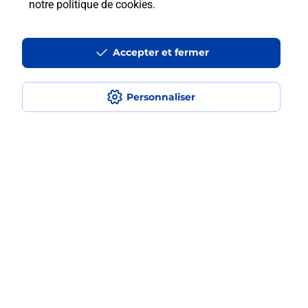
notre politique de cookies
.
Est-ce que je peux payer mon
smartphone Samsung en plusieurs
fois avec La Poste Mobile ?
Accepter et fermer
Est-ce que je peux assurer mon
Personnaliser
smartphone Samsung ?
Localiser
Liste
Pyrénées-Orientales
AMELIE LES BAINS PALALDA
AMELIE LES BAINS PALALDA PAL
Acheter un smartphone Samsung
Plan du site