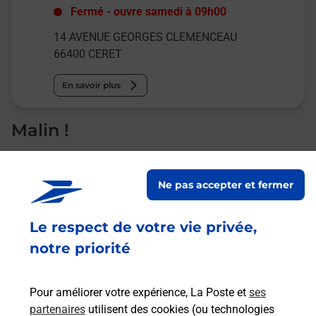
Fermé
-
ouvre samedi à
09h00
14 AVENUE GEORGES CLEMENCEAU
66400
CERET
En savoir plus
Malin !
La Poste
Ne pas accepter et fermer
en ligne
Ouvert 24h/24
Le respect de votre vie privée,
notre priorité
En savoir plus
Pour améliorer votre expérience, La Poste et
ses
Recherchez un autre point de contact
partenaires
utilisent des cookies (ou technologies