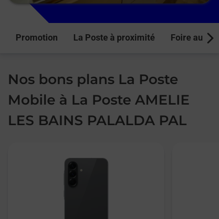
Promotion
La Poste à proximité
Foire aux q
Next
Nos bons plans La Poste
Mobile à La Poste AMELIE
LES BAINS PALALDA PAL