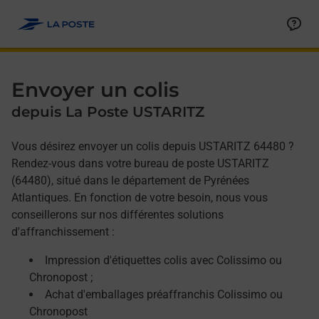
Allez au contenu
Afficher ou masquer la réponse
Afficher ou masquer la réponse
Afficher ou masquer la réponse
Envoyer un colis
depuis La Poste USTARITZ
Vous désirez envoyer un colis depuis USTARITZ 64480 ?
Rendez-vous dans votre bureau de poste USTARITZ
(64480), situé dans le département de Pyrénées
Atlantiques. En fonction de votre besoin, nous vous
conseillerons sur nos différentes solutions
d'affranchissement :
Impression d'étiquettes colis avec Colissimo ou
Chronopost ;
Achat d'emballages préaffranchis Colissimo ou
Chronopost