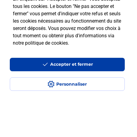
Questions fréquemment posées
tous les cookies. Le bouton "Ne pas accepter et
fermer" vous permet d'indiquer votre refus et seuls
les cookies nécessaires au fonctionnement du site
Comment retourner un colis acheté
seront déposés. Vous pouvez modifier vos choix à
en ligne depuis votre boîte aux lettres
tout moment ou obtenir plus d'informations via
?
notre politique de cookies
.
Comment envoyer un colis ou faire un
retour chez un e-commerçant sans se
Accepter et fermer
déplacer ?
Personnaliser
Envoyer un petit colis au meilleur
prix ?
Localiser
Liste
Pyrénées Atlantiques
USTARITZ
USTARITZ
Envoi de colis