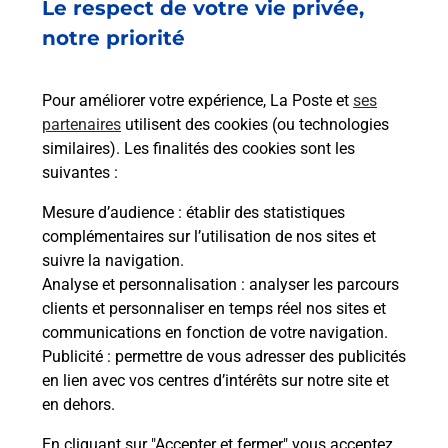
Le respect de votre vie privée,
Ach
dent
sui
notre priorité
rieur
Vous
ez
de c
ste à
télé
Pour améliorer votre expérience, La Poste et
ses
de P
partenaires
utilisent des cookies (ou technologies
similaires). Les finalités des cookies sont les
En
suivantes :
Acheter un iPhone neuf ou reconditionné
Mesure d’audience
: établir des statistiques
Vous recherchez un smartphone pas cher proche
complémentaires sur l’utilisation de nos sites et
de chez vous ? Découvrez notre offre de
suivre la navigation.
téléphones iPhone Apple dans vos bureaux de
Analyse et personnalisation
: analyser les parcours
Poste à USTARITZ (64480) !
clients et personnaliser en temps réel nos sites et
communications en fonction de votre navigation.
En savoir plus
Publicité
: permettre de vous adresser des publicités
en lien avec vos centres d’intérêts sur notre site et
en dehors.
En cliquant sur "Accepter et fermer" vous acceptez