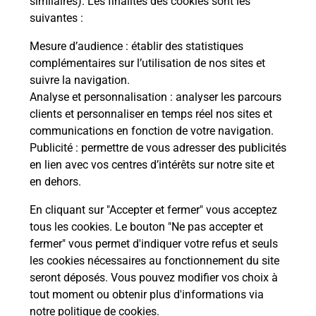
similaires). Les finalités des cookies sont les
suivantes :
che
Vous
de c
Mesure d’audience
: établir des statistiques
ux
télé
complémentaires sur l’utilisation de nos sites et
Post
suivre la navigation.
Analyse et personnalisation
: analyser les parcours
En
clients et personnaliser en temps réel nos sites et
Envoyer un colis
communications en fonction de votre navigation.
Publicité
: permettre de vous adresser des publicités
Vous souhaitez envoyer un colis depuis : SAINT
en lien avec vos centres d’intérêts sur notre site et
PIERRE D IRUBE (64990) ? Découvrez toutes les
en dehors.
solutions proposées par La Poste.
En cliquant sur "Accepter et fermer" vous acceptez
En savoir plus
tous les cookies. Le bouton "Ne pas accepter et
fermer" vous permet d'indiquer votre refus et seuls
les cookies nécessaires au fonctionnement du site
seront déposés. Vous pouvez modifier vos choix à
Questions fréquemment posées
tout moment ou obtenir plus d'informations via
notre politique de cookies
.