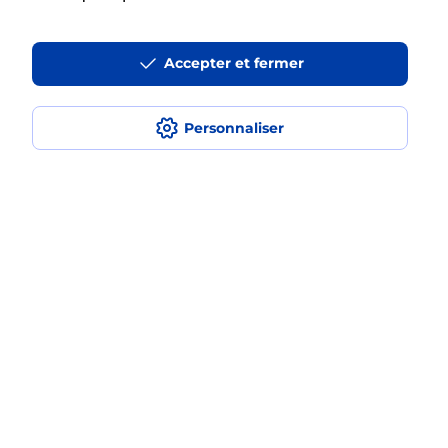
La téléassistance classique avec
Accepter et fermer
médaillon d’alarme qu’est ce que
c’est ?
Personnaliser
Comment fonctionne la
téléassistance classique ?
Comment est installée la
téléassistance classique ?
Localiser
Liste
Pyrénées Atlantiques
ST PIERRE D IRUBE
SAINT PIERRE D IRUBE
Teleassistance