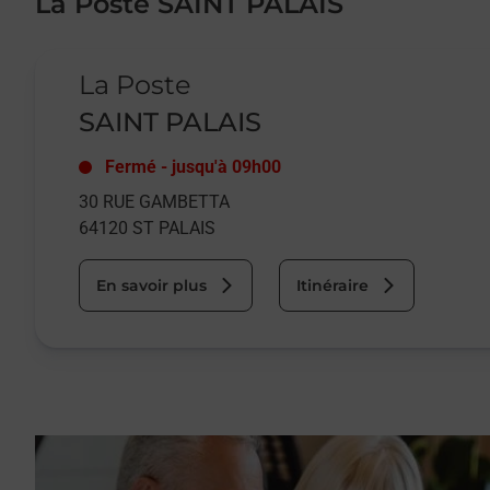
La Poste SAINT PALAIS
Le lien s'ouvre dans un nouvel onglet
La Poste
SAINT PALAIS
Fermé
-
jusqu'à
09h00
30 RUE GAMBETTA
64120
ST PALAIS
En savoir plus
Itinéraire