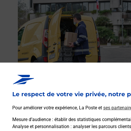
Envoyer un colis
Vous souhaitez envoyer un colis depuis : SAINT PALAI
(64120) ? Découvrez toutes les solutions proposées pa
Le respect de votre vie privée, notre p
La Poste.
Pour améliorer votre expérience, La Poste et
ses partenair
En savoir plus
Mesure d’audience
: établir des statistiques complémentair
Analyse et personnalisation
: analyser les parcours client