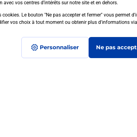
n avec vos centres d’intérêts sur notre site et en dehors.
s cookies. Le bouton "Ne pas accepter et fermer" vous permet d'i
fier vos choix à tout moment ou obtenir plus d'informations vi
mment posées
Personnaliser
Ne pas accept
médaillon d’alarme qu’est ce que c’est
tance classique ?
stance classique ?