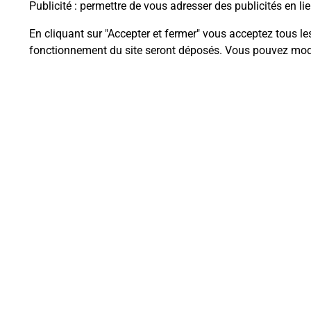
Publicité
: permettre de vous adresser des publicités en lie
En cliquant sur "Accepter et fermer" vous acceptez tous le
fonctionnement du site seront déposés. Vous pouvez modi
Questions fréque
La téléassistance classique avec 
Comment fonctionne la téléassis
Comment est installée la téléassi