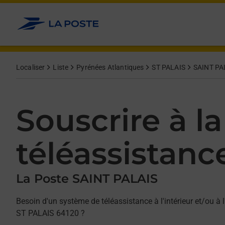
Allez au contenu
Afficher ou masquer la réponse
Afficher ou masquer la réponse
Afficher ou masquer la réponse
Localiser
Liste
Pyrénées Atlantiques
ST PALAIS
SAINT PA
Souscrire à la
téléassistanc
La Poste SAINT PALAIS
Besoin d'un système de téléassistance à l'intérieur et/ou à l
ST PALAIS 64120 ?