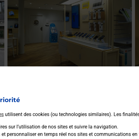
Acheter un iPhone neuf ou reconditionné
A
S
Vous recherchez un smartphone pas cher proche de chez
V
r
vous ? Découvrez notre offre de téléphones iPhone Apple
riorité
v
dans vos bureaux de Poste à SAINT PALAIS (64120) !
S
es
utilisent des cookies (ou technologies similaires). Les finalité
(
En savoir plus
es sur l’utilisation de nos sites et suivre la navigation.
s et personnaliser en temps réel nos sites et communications en 