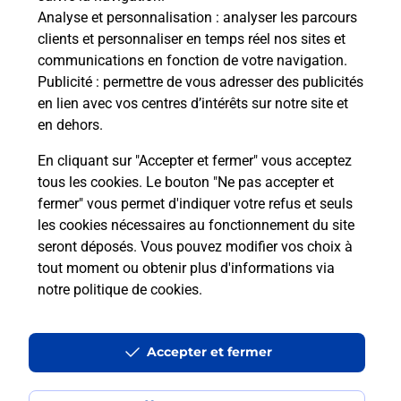
Analyse et personnalisation
: analyser les parcours
Questions fréquemment posées
clients et personnaliser en temps réel nos sites et
communications en fonction de votre navigation.
Publicité
: permettre de vous adresser des publicités
en lien avec vos centres d’intérêts sur notre site et
Quel réseau utilise La Poste Mobile ?
en dehors.
Est-ce que je peux garder mon
En cliquant sur "Accepter et fermer" vous acceptez
numéro de mobile gratuitement ?
tous les cookies. Le bouton "Ne pas accepter et
fermer" vous permet d'indiquer votre refus et seuls
les cookies nécessaires au fonctionnement du site
Est-ce que je peux bénéficier de la 5G
avec La Poste Mobile ?
seront déposés. Vous pouvez modifier vos choix à
tout moment ou obtenir plus d'informations via
notre politique de cookies
.
Est-ce que je peux utiliser mon forfait
à l’étranger avec La Poste Mobile ?
Accepter et fermer
Est-ce que je peux payer mon iPhone
en plusieurs fois avec La Poste Mobile