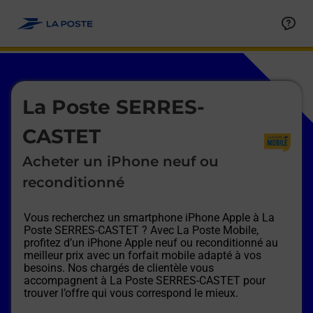
Le lien s'ouvre dans un nouvel onglet
Allez au contenu
Afficher ou masquer la réponse
Afficher ou masquer la réponse
Afficher ou masquer la réponse
Afficher ou masquer la réponse
Afficher ou masquer la réponse
Afficher ou masquer la réponse
Le lien s'ouvre dans un nouvel onglet
La Poste SERRES-
CASTET
Acheter un iPhone neuf ou
reconditionné
Vous recherchez un smartphone iPhone Apple à
La
Poste SERRES-CASTET
? Avec La Poste Mobile,
profitez d’un iPhone Apple neuf ou reconditionné au
meilleur prix avec un forfait mobile adapté à vos
besoins. Nos chargés de clientèle vous
accompagnent à
La Poste SERRES-CASTET
pour
trouver l’offre qui vous correspond le mieux.