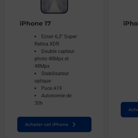
iPhone 17
iPho
Ecran 6,3’’ Super
Retina XDR
Double capteur
photo 48Mpx et
48Mpx
Stabilisateur
optique
Puce A19
Autonomie de
30h
Ache
Acheter cet iPhone