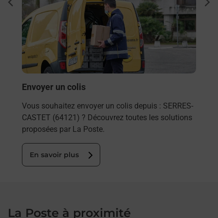
Ach
dent
sui
rieur
Vous
ez
de c
ste à
télé
de P
En
Envoyer un colis
Vous souhaitez envoyer un colis depuis : SERRES-
CASTET (64121) ? Découvrez toutes les solutions
proposées par La Poste.
En savoir plus
La Poste à proximité