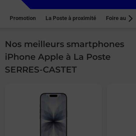
Promotion
La Poste à proximité
Foire aux q
Next
Nos meilleurs smartphones
iPhone Apple à La Poste
SERRES-CASTET