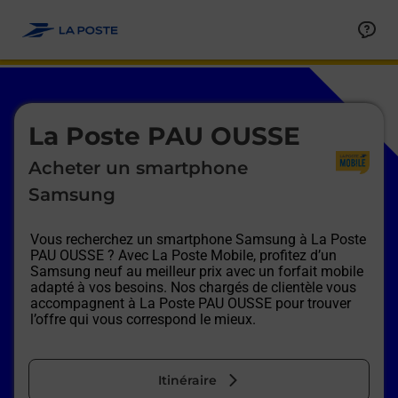
Le lien s'ouvre dans un nouvel onglet
Allez au contenu
Afficher ou masquer la réponse
Afficher ou masquer la réponse
Afficher ou masquer la réponse
Afficher ou masquer la réponse
Afficher ou masquer la réponse
Afficher ou masquer la réponse
Le lien s'ouvre dans un nouvel onglet
La Poste PAU OUSSE
Acheter un smartphone
Samsung
Vous recherchez un smartphone Samsung à
La Poste
PAU OUSSE
? Avec La Poste Mobile, profitez d’un
Samsung neuf au meilleur prix avec un forfait mobile
adapté à vos besoins. Nos chargés de clientèle vous
accompagnent à
La Poste PAU OUSSE
pour trouver
l’offre qui vous correspond le mieux.
Itinéraire