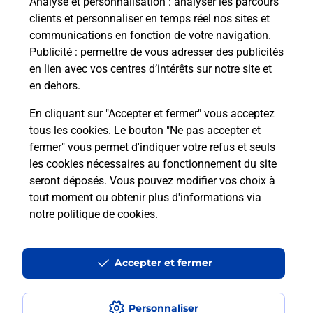
Analyse et personnalisation
: analyser les parcours
clients et personnaliser en temps réel nos sites et
Questions fréquemment posées
communications en fonction de votre navigation.
Publicité
: permettre de vous adresser des publicités
en lien avec vos centres d’intérêts sur notre site et
en dehors.
Quel réseau utilise La Poste Mobile ?
En cliquant sur "Accepter et fermer" vous acceptez
Est-ce que je peux garder mon
tous les cookies. Le bouton "Ne pas accepter et
numéro de mobile gratuitement ?
fermer" vous permet d'indiquer votre refus et seuls
les cookies nécessaires au fonctionnement du site
seront déposés. Vous pouvez modifier vos choix à
Est-ce que je peux bénéficier de la 5G
avec La Poste Mobile ?
tout moment ou obtenir plus d'informations via
notre politique de cookies
.
Est-ce que je peux utiliser mon forfait
à l’étranger avec La Poste Mobile ?
Accepter et fermer
Est-ce que je peux payer mon
smartphone Samsung en plusieurs
Personnaliser