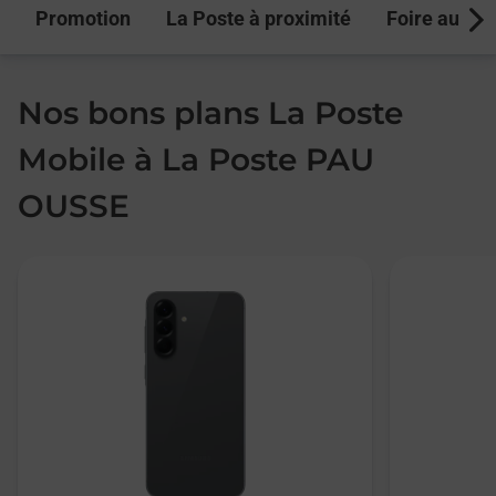
Promotion
La Poste à proximité
Foire aux q
Next
Nos bons plans La Poste
Mobile à La Poste PAU
OUSSE