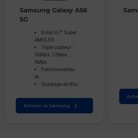
Samsung Galaxy A56
Sams
5G
Ecran 6,7’’ Super
AMOLED
Triple capteur :
50Mpx, 12Mpx,
5Mpx
Fonctionnalités
IA
Stockage de 8Go
Ache
Acheter ce Samsung