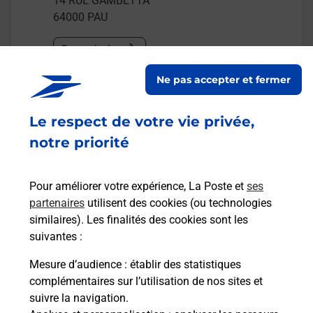
14 RUE GAMBETTA
64000
PAU
En savoir plus
Ne pas accepter et fermer
Malin !
Le respect de votre vie privée,
La Poste
notre priorité
en ligne
Ouvert 24h/24
Pour améliorer votre expérience, La Poste et
ses
partenaires
utilisent des cookies (ou technologies
En savoir plus
similaires). Les finalités des cookies sont les
suivantes :
Mesure d’audience
: établir des statistiques
Recherchez un autre point de contact
complémentaires sur l’utilisation de nos sites et
suivre la navigation.