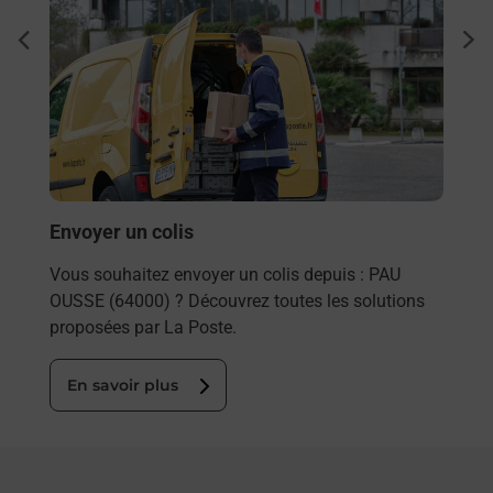
Ache
dent
sui
rieur
Vous
ez
de c
ste à
télé
Post
En
Envoyer un colis
Vous souhaitez envoyer un colis depuis : PAU
OUSSE (64000) ? Découvrez toutes les solutions
proposées par La Poste.
En savoir plus