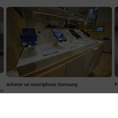
En savoir plus
E
Acheter un smartphone Samsung
P
ez
Vous recherchez un smartphone pas cher proche de chez
V
le
vous ? Découvrez notre offre de téléphones mobiles
(
Samsung dans vos bureaux de Poste à PAU BOSQUET
d
(64000) !