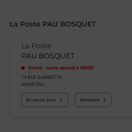
La Poste PAU BOSQUET
Le lien s'ouvre dans un nouvel onglet
La Poste
PAU BOSQUET
Fermé
-
ouvre samedi à
09h00
14 RUE GAMBETTA
64000
PAU
En savoir plus
Itinéraire