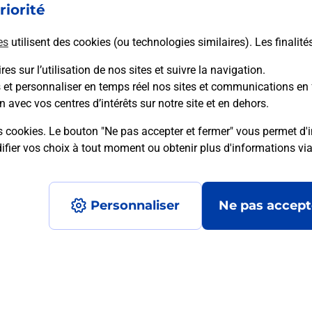
riorité
En savoir plus
es
utilisent des cookies (ou technologies similaires). Les finalité
es sur l’utilisation de nos sites et suivre la navigation.
s et personnaliser en temps réel nos sites et communications en 
n avec vos centres d’intérêts sur notre site et en dehors.
mment posées
s cookies. Le bouton "Ne pas accepter et fermer" vous permet d'i
fier vos choix à tout moment ou obtenir plus d'informations vi
é en ligne depuis votre boîte aux let
Personnaliser
Ne pas accept
re un retour chez un e-commerçant s
 prix ?