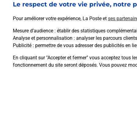
Le respect de votre vie privée, notre p
Pour améliorer votre expérience, La Poste et
ses partenair
Mesure d’audience
: établir des statistiques complémentair
Analyse et personnalisation
: analyser les parcours client
Publicité
: permettre de vous adresser des publicités en lie
Questions fréque
En cliquant sur "Accepter et fermer" vous acceptez tous le
fonctionnement du site seront déposés. Vous pouvez modi
Comment retourner un colis achet
Comment envoyer un colis ou fai
Envoyer un petit colis au meilleur