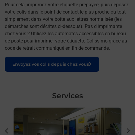
Pour cela, imprimez votre étiquette prépayée, puis déposez
votre colis dans le point de contact le plus proche ou tout
simplement dans votre boîte aux lettres normalisée (les
démarches sont décrites ci-dessous). Pas d'imprimante
chez vous ? Utilisez les automates accessibles en bureau
de poste pour imprimer votre étiquette Colissimo grâce au
code de retrait communiqué en fin de commande.
Le lien s'ouvre dans un nouvel onglet
Envoyez vos colis depuis chez vous
Services
En savoir plus
En sa
Ach
dent
sui
Vous