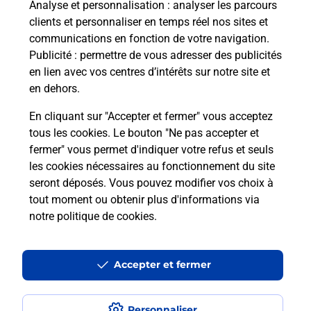
Analyse et personnalisation
: analyser les parcours
clients et personnaliser en temps réel nos sites et
communications en fonction de votre navigation.
Comment retourner un colis acheté
Publicité
: permettre de vous adresser des publicités
en ligne depuis votre boîte aux lettres
en lien avec vos centres d’intérêts sur notre site et
?
en dehors.
Comment envoyer un colis ou faire un
En cliquant sur "Accepter et fermer" vous acceptez
retour chez un e-commerçant sans se
tous les cookies. Le bouton "Ne pas accepter et
déplacer ?
fermer" vous permet d'indiquer votre refus et seuls
les cookies nécessaires au fonctionnement du site
seront déposés. Vous pouvez modifier vos choix à
Envoyer un petit colis au meilleur
tout moment ou obtenir plus d'informations via
prix ?
notre politique de cookies
.
Localiser
Liste
Pyrénées Atlantiques
ORTHEZ
ORTHEZ
Accepter et fermer
Envoi de colis
Personnaliser