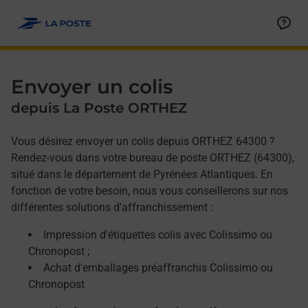
Allez au contenu
Afficher ou masquer la réponse
Afficher ou masquer la réponse
Afficher ou masquer la réponse
Envoyer un colis
depuis La Poste ORTHEZ
Vous désirez envoyer un colis depuis ORTHEZ 64300 ?
Rendez-vous dans votre bureau de poste ORTHEZ (64300),
situé dans le département de Pyrénées Atlantiques. En
fonction de votre besoin, nous vous conseillerons sur nos
différentes solutions d'affranchissement :
Impression d'étiquettes colis avec Colissimo ou
Chronopost ;
Achat d'emballages préaffranchis Colissimo ou
Chronopost