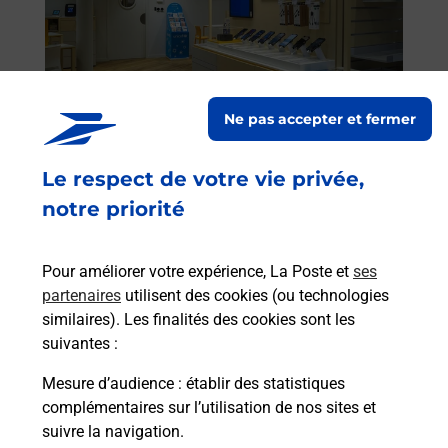
rieur
de c
ez
télé
ste à
de P
Ne pas accepter et fermer
En
Acheter un iPhone neuf ou reconditionné
Le respect de votre vie privée,
Vous recherchez un smartphone pas cher proche
notre priorité
de chez vous ? Découvrez notre offre de
téléphones iPhone Apple dans vos bureaux de
Poste à ORTHEZ (64300) !
Pour améliorer votre expérience, La Poste et
ses
partenaires
utilisent des cookies (ou technologies
similaires). Les finalités des cookies sont les
En savoir plus
suivantes :
Mesure d’audience
: établir des statistiques
complémentaires sur l’utilisation de nos sites et
Questions fréquemment posées
suivre la navigation.