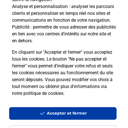
Analyse et personnalisation
: analyser les parcours
Vous souhaitez envoyer un colis depuis : NAY
clients et personnaliser en temps réel nos sites et
(64800) ? Découvrez toutes les solutions
communications en fonction de votre navigation.
proposées par La Poste.
Publicité
: permettre de vous adresser des publicités
en lien avec vos centres d’intérêts sur notre site et
En savoir plus
en dehors.
En cliquant sur "Accepter et fermer" vous acceptez
tous les cookies. Le bouton "Ne pas accepter et
fermer" vous permet d'indiquer votre refus et seuls
Questions fréquemment posées
les cookies nécessaires au fonctionnement du site
seront déposés. Vous pouvez modifier vos choix à
tout moment ou obtenir plus d'informations via
Quel est le prix d’une impression ?
notre politique de cookies
.
Où imprimer des documents autour
Accepter et fermer
de moi ?