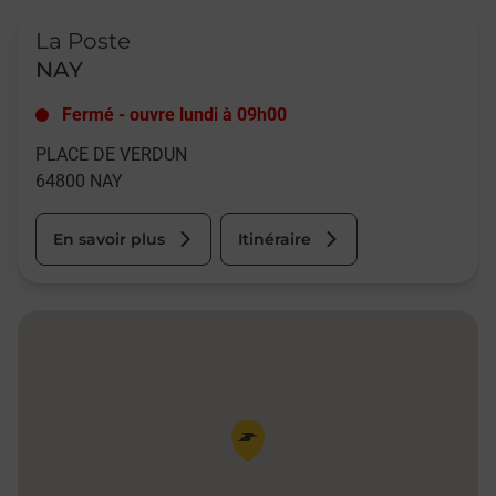
Le lien s'ouvre dans un nouvel onglet
La Poste
NAY
Fermé
-
ouvre lundi à
09h00
PLACE DE VERDUN
64800
NAY
En savoir plus
Itinéraire
Pin de la carte