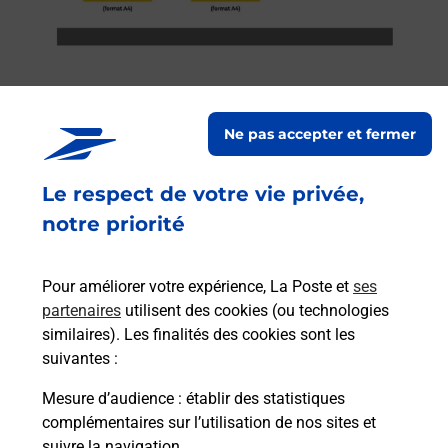
Ne pas accepter et fermer
Services
Le respect de votre vie privée,
En savoir plus
En sa
notre priorité
Ache
dent
sui
Pour améliorer votre expérience, La Poste et
ses
rieur
Vous
partenaires
utilisent des cookies (ou technologies
ez
de c
similaires). Les finalités des cookies sont les
ste à
télé
suivantes :
Post
Mesure d’audience
: établir des statistiques
complémentaires sur l’utilisation de nos sites et
En
Envoyer un colis
suivre la navigation.