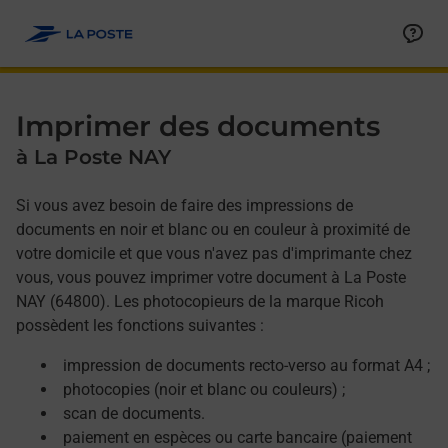
Allez au contenu
Afficher ou masquer la réponse
Afficher ou masquer la réponse
Afficher ou masquer la réponse
Afficher ou masquer la réponse
Imprimer des documents
à La Poste NAY
Si vous avez besoin de faire des impressions de
documents en noir et blanc ou en couleur à proximité de
votre domicile et que vous n'avez pas d'imprimante chez
vous, vous pouvez imprimer votre document à La Poste
NAY (64800). Les photocopieurs de la marque Ricoh
possèdent les fonctions suivantes :
impression de documents recto-verso au format A4 ;
photocopies (noir et blanc ou couleurs) ;
scan de documents.
paiement en espèces ou carte bancaire (paiement