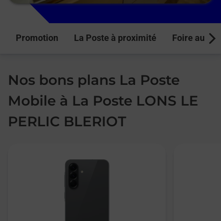
Promotion
La Poste à proximité
Foire aux q
Next
Nos bons plans La Poste
Mobile à La Poste LONS LE
PERLIC BLERIOT