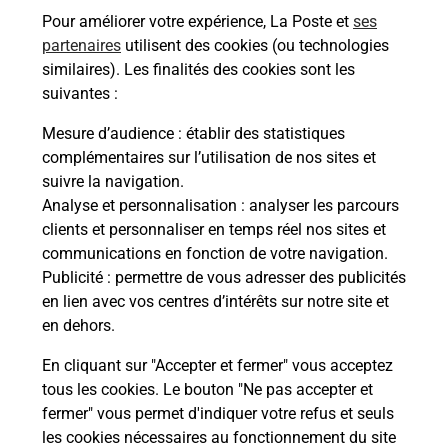
Recherchez un autre point de contact
Pour améliorer votre expérience, La Poste et
ses
partenaires
utilisent des cookies (ou technologies
similaires). Les finalités des cookies sont les
suivantes :
Questions fréquemment posées
Mesure d’audience
: établir des statistiques
complémentaires sur l’utilisation de nos sites et
suivre la navigation.
Quel réseau utilise La Poste Mobile ?
Analyse et personnalisation
: analyser les parcours
clients et personnaliser en temps réel nos sites et
communications en fonction de votre navigation.
Est-ce que je peux garder mon
Publicité
: permettre de vous adresser des publicités
numéro de mobile gratuitement ?
en lien avec vos centres d’intérêts sur notre site et
en dehors.
Est-ce que je peux bénéficier de la 5G
avec La Poste Mobile ?
En cliquant sur "Accepter et fermer" vous acceptez
tous les cookies. Le bouton "Ne pas accepter et
fermer" vous permet d'indiquer votre refus et seuls
Est-ce que je peux utiliser mon forfait
à l’étranger avec La Poste Mobile ?
les cookies nécessaires au fonctionnement du site