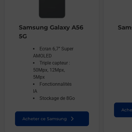
Samsung Galaxy A56
Sams
5G
Ecran 6,7’’ Super
AMOLED
Triple capteur :
50Mpx, 12Mpx,
5Mpx
Fonctionnalités
IA
Stockage de 8Go
Ache
Acheter ce Samsung