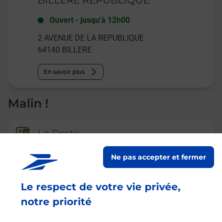
Ouvert
-
jusqu'à
12h00
2 AVENUE DE LA REPUBLIQUE
64140
BILLERE
En savoir plus
Malin !
La Poste
en ligne
Ne pas accepter et fermer
Ouvert 24h/24
Le respect de votre vie privée,
En savoir plus
notre priorité