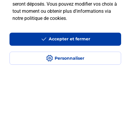
seront déposés. Vous pouvez modifier vos choix à
tout moment ou obtenir plus d'informations via
Est-ce que je peux payer mon
notre politique de cookies
.
smartphone Samsung en plusieurs
fois avec La Poste Mobile ?
Accepter et fermer
Est-ce que je peux assurer mon
smartphone Samsung ?
Personnaliser
Localiser
Liste
Pyrénées Atlantiques
LONS
LONS LE PERLIC BLERIOT
Acheter un smartphone Samsung
Plan du site
Accessibilité : partiellement conforme