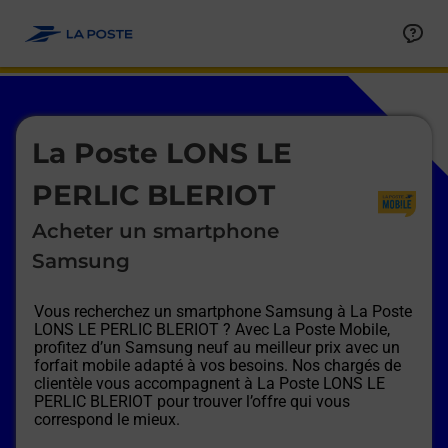
Le lien s'ouvre dans un nouvel onglet
Allez au contenu
Afficher ou masquer la réponse
Afficher ou masquer la réponse
Afficher ou masquer la réponse
Afficher ou masquer la réponse
Afficher ou masquer la réponse
Afficher ou masquer la réponse
Le lien s'ouvre dans un nouvel onglet
La Poste LONS LE
PERLIC BLERIOT
Acheter un smartphone
Samsung
Vous recherchez un smartphone Samsung à
La Poste
LONS LE PERLIC BLERIOT
? Avec La Poste Mobile,
profitez d’un Samsung neuf au meilleur prix avec un
forfait mobile adapté à vos besoins. Nos chargés de
clientèle vous accompagnent à
La Poste LONS LE
PERLIC BLERIOT
pour trouver l’offre qui vous
correspond le mieux.