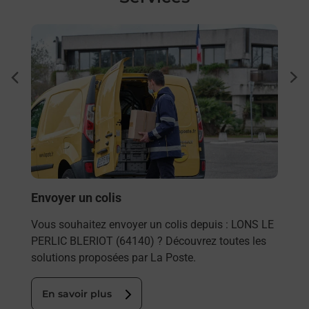
En savoir plus
En sa
Ache
dent
sui
rieur
Vous
ez
de c
ste à
télé
Post
En
Envoyer un colis
Vous souhaitez envoyer un colis depuis : LONS LE
PERLIC BLERIOT (64140) ? Découvrez toutes les
solutions proposées par La Poste.
En savoir plus