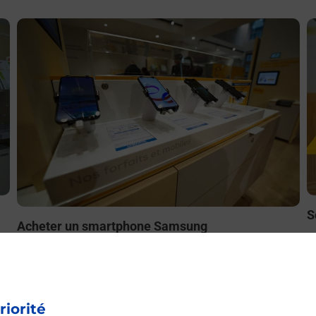
En savoir plus
E
S
Acheter un smartphone Samsung
ez
B
Vous recherchez un smartphone pas cher proche de chez
le
à
vous ? Découvrez notre offre de téléphones mobiles
t
Samsung dans vos bureaux de Poste à HENDAYE
P
PRINCIPAL (64700) !
riorité