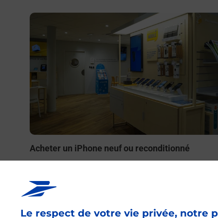
En savoir plus
Acheter un iPhone neuf ou reconditionné
Vous recherchez un smartphone pas cher proche de ch
vous ? Découvrez notre offre de téléphones iPhone App
dans vos bureaux de Poste à HENDAYE PRINCIPAL
(64700) !
Le respect de votre vie privée, notre p