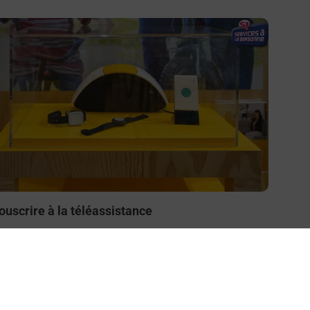
n savoir plus
ouscrire à la téléassistance
esoin d’un système de téléassistance à l’intérieur et/ou
 l’extérieur de votre domicile ? Découvrez les offres
éléalarme dans votre bureau de Poste à HENDAYE
RINCIPAL.