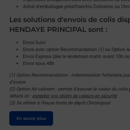
Achat d'emballages préaffranchis Colissimo ou Chr
Les solutions d'envois de colis di
HENDAYE PRINCIPAL sont :
Envoi Suivi
Envoi avec option Recommandation
(1)
ou Option A
Envoi Express (dès le lendemain matin avant 10h o
Envoi sous 48h
(
1) Option Recommandation : indemnisation forfaitaire jus
d'avarie
(2) Option Ad valorem : permet d'assurer la valeur du colis
détails ici :
expédier vos objets de valeurs en sécurité
(3) Se référer à l'heure limite de dépôt Chronopost
Le lien s'ouvre dans un nouvel onglet
En savoir plus