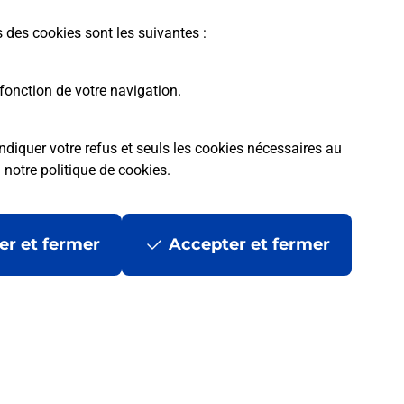
En savoir plus
s des cookies sont les suivantes :
fonction de votre navigation.
ndiquer votre refus et seuls les cookies nécessaires au
a
notre politique de cookies
.
tres ?
er et fermer
Accepter et fermer
ans se déplacer ?