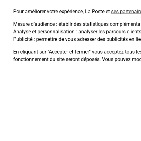
En savoir plus
Pour améliorer votre expérience, La Poste et
ses partenair
Mesure d’audience
: établir des statistiques complémentair
Analyse et personnalisation
: analyser les parcours client
Publicité
: permettre de vous adresser des publicités en lie
Questions fréque
En cliquant sur "Accepter et fermer" vous acceptez tous le
fonctionnement du site seront déposés. Vous pouvez modi
Comment retourner un colis achet
Comment envoyer un colis ou fai
Envoyer un petit colis au meilleur