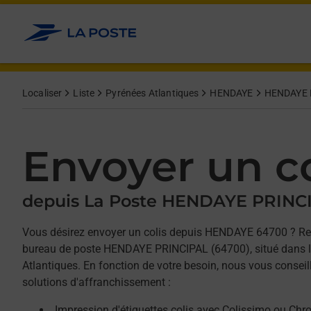
Allez au contenu
Afficher ou masquer la réponse
Afficher ou masquer la réponse
Afficher ou masquer la réponse
Localiser
Liste
Pyrénées Atlantiques
HENDAYE
HENDAYE 
Envoyer un co
depuis La Poste HENDAYE PRINC
Vous désirez envoyer un colis depuis HENDAYE 64700 ? Re
bureau de poste HENDAYE PRINCIPAL (64700), situé dans 
Atlantiques. En fonction de votre besoin, nous vous conseil
solutions d'affranchissement :
Impression d'étiquettes colis avec Colissimo ou Chr