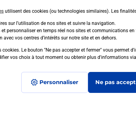
es
utilisent des cookies (ou technologies similaires). Les finalité
En savoir plus
es sur l’utilisation de nos sites et suivre la navigation.
s et personnaliser en temps réel nos sites et communications en 
n avec vos centres d’intérêts sur notre site et en dehors.
mment posées
s cookies. Le bouton "Ne pas accepter et fermer" vous permet d'i
fier vos choix à tout moment ou obtenir plus d'informations vi
é en ligne depuis votre boîte aux let
Personnaliser
Ne pas accept
re un retour chez un e-commerçant s
 prix ?