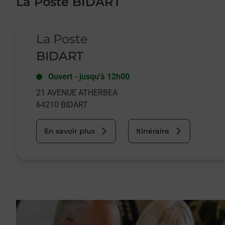
La Poste BIDART
Le lien s'ouvre dans un nouvel onglet
La Poste
BIDART
Ouvert
-
jusqu'à
12h00
21 AVENUE ATHERBEA
64210
BIDART
En savoir plus
Itinéraire