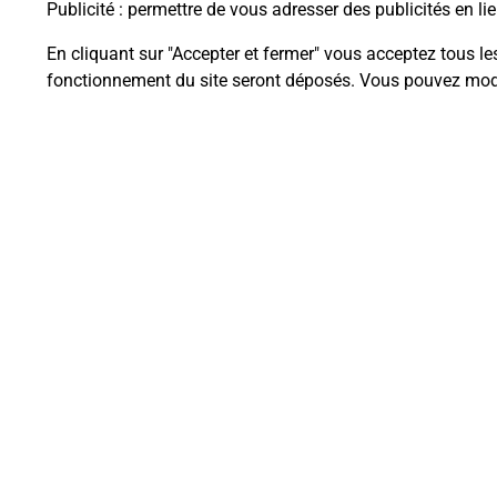
Publicité
: permettre de vous adresser des publicités en lie
En cliquant sur "Accepter et fermer" vous acceptez tous le
Questions fréque
fonctionnement du site seront déposés. Vous pouvez modi
La téléassistance classique avec 
Comment fonctionne la téléassis
Comment est installée la téléassi
Plan du site