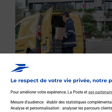
Envoyer un colis
Vous souhaitez envoyer un colis depuis : BIDART
(64210) ? Découvrez toutes les solutions proposées pa
Le respect de votre vie privée, notre p
La Poste.
Pour améliorer votre expérience, La Poste et
ses partenair
En savoir plus
Mesure d’audience
: établir des statistiques complémentair
Analyse et personnalisation
: analyser les parcours client