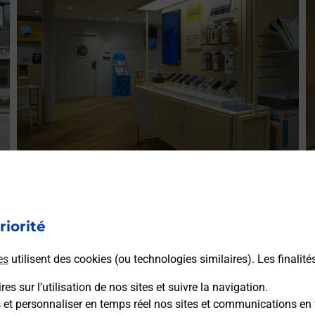
Acheter un iPhone neuf ou reconditionné
A
Vous recherchez un smartphone pas cher proche de chez
V
r
vous ? Découvrez notre offre de téléphones iPhone Apple
riorité
v
dans vos bureaux de Poste à BIDART (64210) !
S
es
utilisent des cookies (ou technologies similaires). Les finalité
En savoir plus
es sur l’utilisation de nos sites et suivre la navigation.
s et personnaliser en temps réel nos sites et communications en 