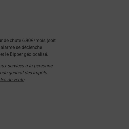
ur de chute 6,90€/mois (soit
l'alarme se déclenche
t le Bipper géolocalisé.
 aux services à la personne
 code général des impôts.
les de vente
.