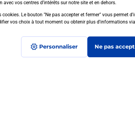
n avec vos centres d’intérêts sur notre site et en dehors.
s cookies. Le bouton "Ne pas accepter et fermer" vous permet d'i
mment posées
fier vos choix à tout moment ou obtenir plus d'informations vi
Personnaliser
Ne pas accept
médaillon d’alarme qu’est ce que c’est
tance classique ?
stance classique ?
Accessibilité : partiellement conforme
Conditions contractuel