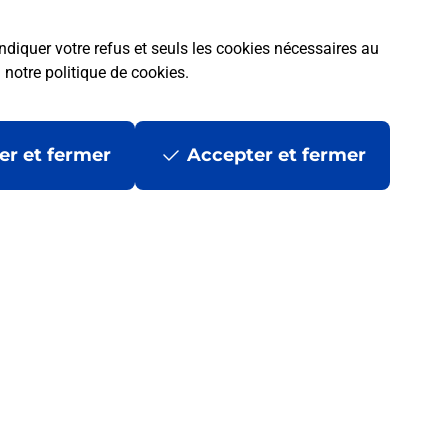
ndiquer votre refus et seuls les cookies nécessaires au
a
notre politique de cookies
.
er et fermer
Accepter et fermer
 ?
les
Mentions légales
Données personnelles et cookies