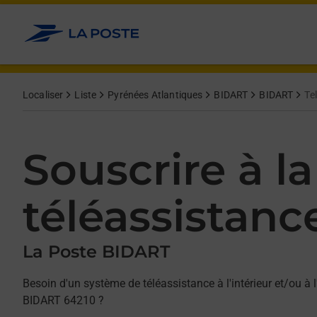
Allez au contenu
Afficher ou masquer la réponse
Afficher ou masquer la réponse
Afficher ou masquer la réponse
Localiser
Liste
Pyrénées Atlantiques
BIDART
BIDART
Te
Souscrire à la
téléassistanc
La Poste BIDART
Besoin d'un système de téléassistance à l'intérieur et/ou à l
BIDART 64210 ?