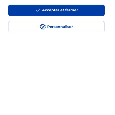
La téléassistance classique avec
Accepter et fermer
médaillon d’alarme qu’est ce que
c’est ?
Personnaliser
Comment fonctionne la
téléassistance classique ?
Comment est installée la
téléassistance classique ?
Localiser
Liste
Pyrénées Atlantiques
BIARRITZ
BIARRITZ SAINT MARTIN
Teleassistance