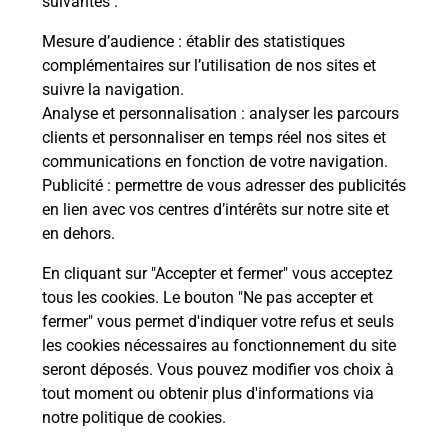
suivantes :
che
Vous
de c
Mesure d’audience
: établir des statistiques
ux
télé
complémentaires sur l’utilisation de nos sites et
!
Post
suivre la navigation.
Analyse et personnalisation
: analyser les parcours
En
clients et personnaliser en temps réel nos sites et
Envoyer un colis
communications en fonction de votre navigation.
Publicité
: permettre de vous adresser des publicités
Vous souhaitez envoyer un colis depuis : BIARRITZ
en lien avec vos centres d’intérêts sur notre site et
SAINT MARTIN (64200) ? Découvrez toutes les
en dehors.
solutions proposées par La Poste.
En cliquant sur "Accepter et fermer" vous acceptez
En savoir plus
tous les cookies. Le bouton "Ne pas accepter et
fermer" vous permet d'indiquer votre refus et seuls
les cookies nécessaires au fonctionnement du site
seront déposés. Vous pouvez modifier vos choix à
Questions fréquemment posées
tout moment ou obtenir plus d'informations via
notre politique de cookies
.