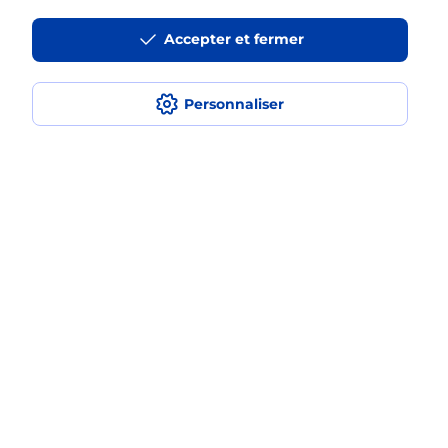
La téléassistance classique avec
Accepter et fermer
médaillon d’alarme qu’est ce que
c’est ?
Personnaliser
Comment fonctionne la
téléassistance classique ?
Comment est installée la
téléassistance classique ?
Localiser
Liste
Pyrénées Atlantiques
BIARRITZ
BIARRITZ
Teleassistance