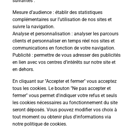
suivantes :
Vous
de c
Mesure d’audience
: établir des statistiques
télé
complémentaires sur l’utilisation de nos sites et
Post
suivre la navigation.
Analyse et personnalisation
: analyser les parcours
En
clients et personnaliser en temps réel nos sites et
Envoyer un colis
communications en fonction de votre navigation.
Publicité
: permettre de vous adresser des publicités
Vous souhaitez envoyer un colis depuis : BIARRITZ
en lien avec vos centres d’intérêts sur notre site et
(64200) ? Découvrez toutes les solutions
en dehors.
proposées par La Poste.
En cliquant sur "Accepter et fermer" vous acceptez
En savoir plus
tous les cookies. Le bouton "Ne pas accepter et
fermer" vous permet d'indiquer votre refus et seuls
les cookies nécessaires au fonctionnement du site
seront déposés. Vous pouvez modifier vos choix à
Questions fréquemment posées
tout moment ou obtenir plus d'informations via
notre politique de cookies
.