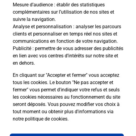
ux
de c
Mesure d’audience
: établir des statistiques
télé
complémentaires sur l’utilisation de nos sites et
Post
suivre la navigation.
Analyse et personnalisation
: analyser les parcours
En
clients et personnaliser en temps réel nos sites et
Envoyer un colis
communications en fonction de votre navigation.
Publicité
: permettre de vous adresser des publicités
Vous souhaitez envoyer un colis depuis : BEDOUS
en lien avec vos centres d’intérêts sur notre site et
(64490) ? Découvrez toutes les solutions
en dehors.
proposées par La Poste.
En cliquant sur "Accepter et fermer" vous acceptez
En savoir plus
tous les cookies. Le bouton "Ne pas accepter et
fermer" vous permet d'indiquer votre refus et seuls
les cookies nécessaires au fonctionnement du site
seront déposés. Vous pouvez modifier vos choix à
Questions fréquemment posées
tout moment ou obtenir plus d'informations via
notre politique de cookies
.
La téléassistance classique avec