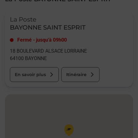
Le lien s'ouvre dans un nouvel onglet
La Poste
BAYONNE SAINT ESPRIT
Fermé
-
jusqu'à
09h00
18 BOULEVARD ALSACE LORRAINE
64100
BAYONNE
En savoir plus
Itinéraire
Pin de la carte