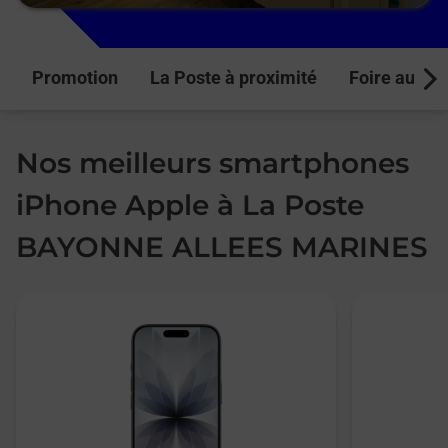
Promotion
La Poste à proximité
Foire aux q
Next
Nos meilleurs smartphones
iPhone Apple à La Poste
BAYONNE ALLEES MARINES