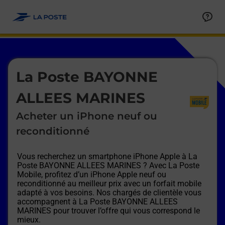
Le lien s'ouvre dans un nouvel onglet
Allez au contenu
Afficher ou masquer la réponse
Afficher ou masquer la réponse
Afficher ou masquer la réponse
Afficher ou masquer la réponse
Afficher ou masquer la réponse
Afficher ou masquer la réponse
Le lien s'ouvre dans un nouvel onglet
La Poste BAYONNE
ALLEES MARINES
Acheter un iPhone neuf ou
reconditionné
Vous recherchez un smartphone iPhone Apple à
La
Poste BAYONNE ALLEES MARINES
? Avec La Poste
Mobile, profitez d’un iPhone Apple neuf ou
reconditionné au meilleur prix avec un forfait mobile
adapté à vos besoins. Nos chargés de clientèle vous
accompagnent à
La Poste BAYONNE ALLEES
MARINES
pour trouver l’offre qui vous correspond le
mieux.