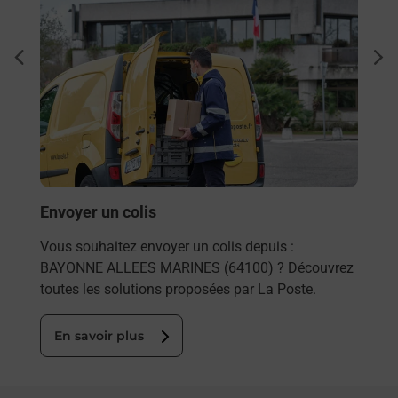
Ach
dent
sui
rieur
Vous
ez
de c
ste à
télé
de P
En
Envoyer un colis
Vous souhaitez envoyer un colis depuis :
BAYONNE ALLEES MARINES (64100) ? Découvrez
toutes les solutions proposées par La Poste.
En savoir plus