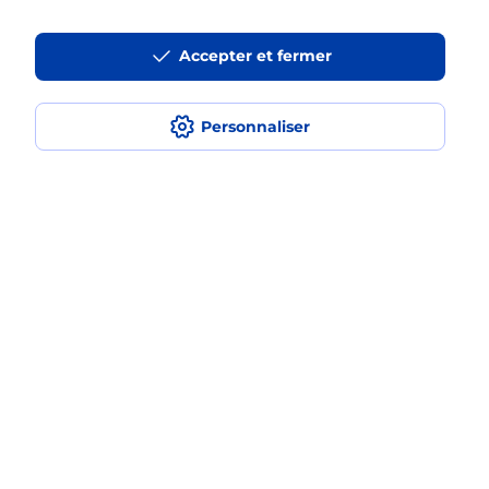
Accepter et fermer
Questions fréquemment posées
Personnaliser
Quel réseau utilise La Poste Mobile ?
Est-ce que je peux garder mon
numéro de mobile gratuitement ?
Est-ce que je peux bénéficier de la 5G
avec La Poste Mobile ?
Est-ce que je peux utiliser mon forfait
à l’étranger avec La Poste Mobile ?
Est-ce que je peux payer mon iPhone