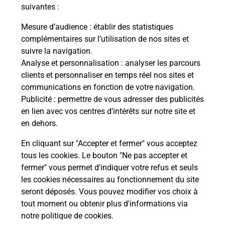
suivantes :
18 BOULEVARD ALSACE LORRAINE
64100
BAYONNE
Mesure d’audience
: établir des statistiques
complémentaires sur l’utilisation de nos sites et
En savoir plus
suivre la navigation.
Analyse et personnalisation
: analyser les parcours
clients et personnaliser en temps réel nos sites et
Malin !
communications en fonction de votre navigation.
Publicité
: permettre de vous adresser des publicités
La Poste
en lien avec vos centres d’intérêts sur notre site et
en ligne
en dehors.
En cliquant sur "Accepter et fermer" vous acceptez
Ouvert 24h/24
tous les cookies. Le bouton "Ne pas accepter et
fermer" vous permet d'indiquer votre refus et seuls
En savoir plus
les cookies nécessaires au fonctionnement du site
seront déposés. Vous pouvez modifier vos choix à
tout moment ou obtenir plus d'informations via
Recherchez un autre point de contact
notre politique de cookies
.