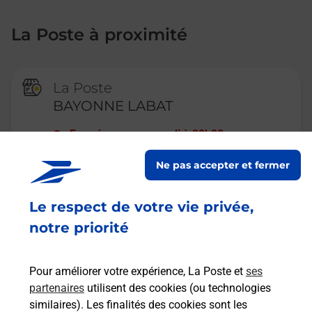
La Poste à proximité
La Poste
BAYONNE LABAT
Fermé
-
ouvre samedi à
09h00
11 RUE JULES LABAT
Ne pas accepter et fermer
64100
BAYONNE
Le respect de votre vie privée,
En savoir plus
notre priorité
La Poste
Pour améliorer votre expérience, La Poste et
ses
BAYONNE SAINT ESPRIT
partenaires
utilisent des cookies (ou technologies
similaires). Les finalités des cookies sont les
Fermé
-
ouvre samedi à
09h00