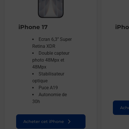
iPhone 17
iPho
Ecran 6,3’’ Super
Retina XDR
Double capteur
photo 48Mpx et
48Mpx
Stabilisateur
optique
Puce A19
Autonomie de
30h
Ache
Acheter cet iPhone