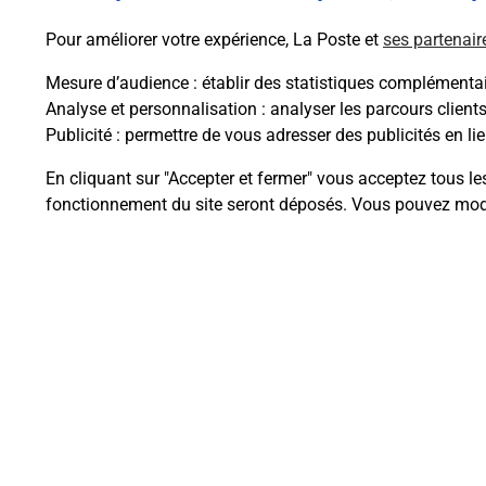
Pour améliorer votre expérience, La Poste et
ses partenair
Mesure d’audience
: établir des statistiques complémentair
Analyse et personnalisation
: analyser les parcours client
Publicité
: permettre de vous adresser des publicités en lie
Questions fréque
En cliquant sur "Accepter et fermer" vous acceptez tous le
fonctionnement du site seront déposés. Vous pouvez modi
Comment retourner un colis achet
Comment envoyer un colis ou fai
Envoyer un petit colis au meilleur