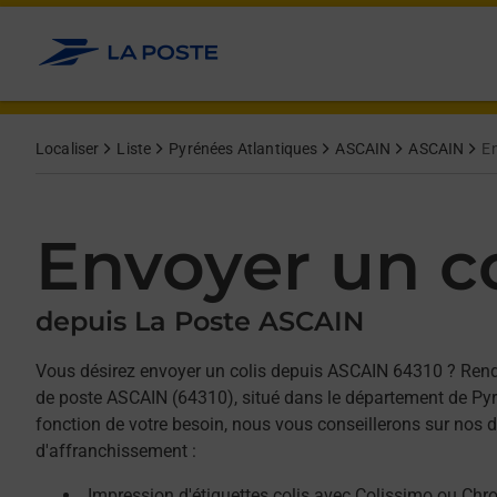
Allez au contenu
Afficher ou masquer la réponse
Afficher ou masquer la réponse
Afficher ou masquer la réponse
Localiser
Liste
Pyrénées Atlantiques
ASCAIN
ASCAIN
En
Envoyer un co
depuis La Poste ASCAIN
Vous désirez envoyer un colis depuis ASCAIN 64310 ? Ren
de poste ASCAIN (64310), situé dans le département de Pyr
fonction de votre besoin, nous vous conseillerons sur nos d
d'affranchissement :
Impression d'étiquettes colis avec Colissimo ou Chr