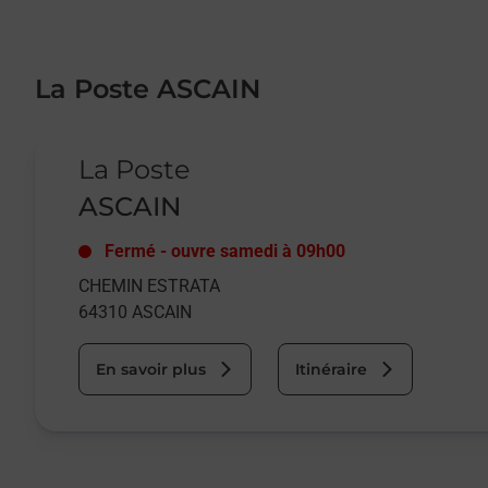
La Poste ASCAIN
Le lien s'ouvre dans un nouvel onglet
La Poste
ASCAIN
Fermé
-
ouvre samedi à
09h00
CHEMIN ESTRATA
64310
ASCAIN
En savoir plus
Itinéraire