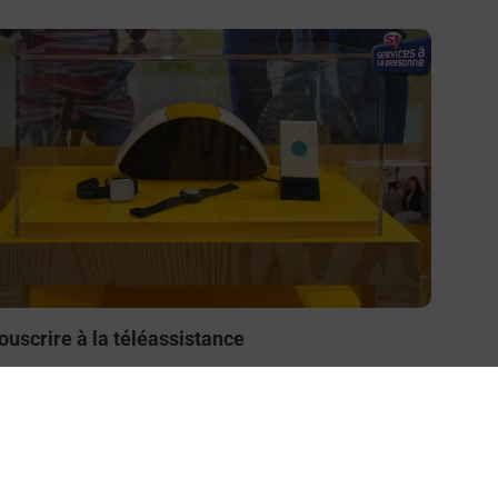
n savoir plus
ouscrire à la téléassistance
esoin d’un système de téléassistance à l’intérieur et/ou
 l’extérieur de votre domicile ? Découvrez les offres
éléalarme dans votre bureau de Poste à ASCAIN.
En savoir plus