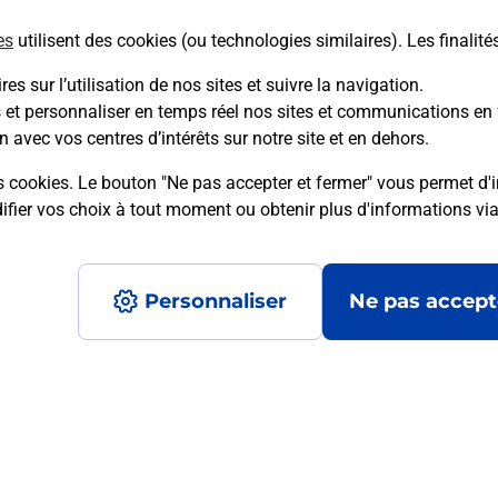
es
utilisent des cookies (ou technologies similaires). Les finalité
En savoir plus
es sur l’utilisation de nos sites et suivre la navigation.
s et personnaliser en temps réel nos sites et communications en 
n avec vos centres d’intérêts sur notre site et en dehors.
mment posées
s cookies. Le bouton "Ne pas accepter et fermer" vous permet d'i
fier vos choix à tout moment ou obtenir plus d'informations vi
é en ligne depuis votre boîte aux let
Personnaliser
Ne pas accept
re un retour chez un e-commerçant s
 prix ?