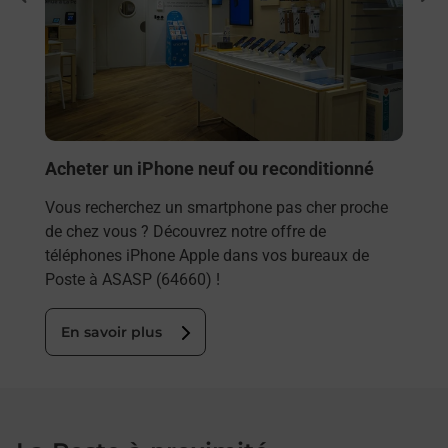
ASP
Besoi
et/ou
les 
ASAS
En
Acheter un iPhone neuf ou reconditionné
Vous recherchez un smartphone pas cher proche
de chez vous ? Découvrez notre offre de
téléphones iPhone Apple dans vos bureaux de
Poste à ASASP (64660) !
En savoir plus