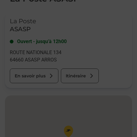
Le lien s'ouvre dans un nouvel onglet
La Poste
ASASP
Ouvert
-
jusqu'à
12h00
ROUTE NATIONALE 134
64660
ASASP ARROS
En savoir plus
Itinéraire
Pin de la carte