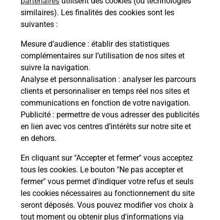
partenaires
utilisent des cookies (ou technologies
Questions fréquemment posées
similaires). Les finalités des cookies sont les
suivantes :
Mesure d’audience
: établir des statistiques
Quel réseau utilise La Poste Mobile ?
complémentaires sur l’utilisation de nos sites et
suivre la navigation.
Analyse et personnalisation
: analyser les parcours
Est-ce que je peux garder mon
numéro de mobile gratuitement ?
clients et personnaliser en temps réel nos sites et
communications en fonction de votre navigation.
Publicité
: permettre de vous adresser des publicités
Est-ce que je peux bénéficier de la 5G
en lien avec vos centres d’intérêts sur notre site et
avec La Poste Mobile ?
en dehors.
Est-ce que je peux utiliser mon forfait
En cliquant sur "Accepter et fermer" vous acceptez
à l’étranger avec La Poste Mobile ?
tous les cookies. Le bouton "Ne pas accepter et
fermer" vous permet d'indiquer votre refus et seuls
les cookies nécessaires au fonctionnement du site
Est-ce que je peux payer mon
seront déposés. Vous pouvez modifier vos choix à
smartphone Samsung en plusieurs
tout moment ou obtenir plus d'informations via
fois avec La Poste Mobile ?