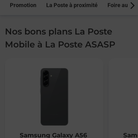
Promotion
La Poste à proximité
Foire aux q
Next
Nos bons plans La Poste
Mobile à La Poste ASASP
Samsung Galaxy A56
Sams