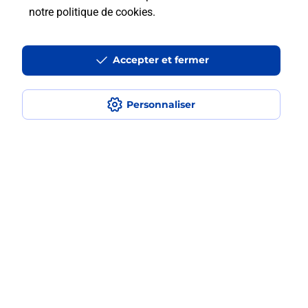
notre politique de cookies
.
Est-ce que je peux assurer mon
smartphone Samsung ?
Accepter et fermer
Personnaliser
Localiser
Liste
Pyrénées Atlantiques
ASASP ARROS
ASASP
Acheter un smartphone Samsung
Plan du site
Accessibilité : partiellement conforme
Conditions contractuelles
Mentions légales