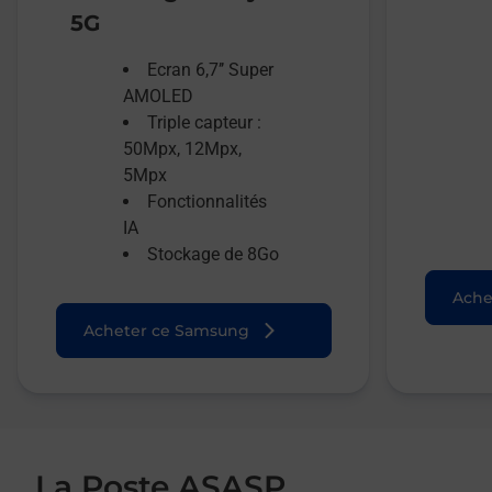
5G
Ecran 6,7’’ Super
AMOLED
Triple capteur :
50Mpx, 12Mpx,
5Mpx
Fonctionnalités
IA
Stockage de 8Go
Ache
Acheter ce Samsung
La Poste ASASP