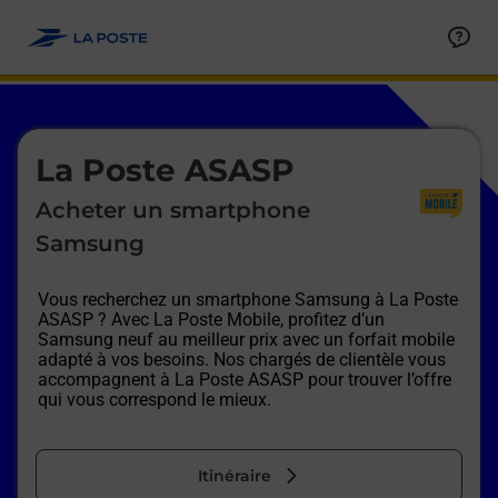
Le lien s'ouvre dans un nouvel onglet
Allez au contenu
Afficher ou masquer la réponse
Afficher ou masquer la réponse
Afficher ou masquer la réponse
Afficher ou masquer la réponse
Afficher ou masquer la réponse
Afficher ou masquer la réponse
Le lien s'ouvre dans un nouvel onglet
La Poste ASASP
Acheter un smartphone
Samsung
Vous recherchez un smartphone Samsung à
La Poste
ASASP
? Avec La Poste Mobile, profitez d’un
Samsung neuf au meilleur prix avec un forfait mobile
adapté à vos besoins. Nos chargés de clientèle vous
accompagnent à
La Poste ASASP
pour trouver l’offre
qui vous correspond le mieux.
Itinéraire